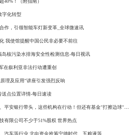
超40%！（附指南）
数字化转型
合作，引领智能车灯新变革_全球微速讯
化 我使馆提醒中国公民非必要不前往
福岛核污染水排海安全性检测信息-每日视讯
美军在叙利亚非法行动遭重创
学原理及应用”讲座引发强烈反响
传送点位置详情-每日速读
、平安银行带头，这些机构在行动！但还有基金"打擦边球"…
有限公司不少于51%股权 世界热点
、汽车等行业 北向资金抢筹宁德时代、五粮液等