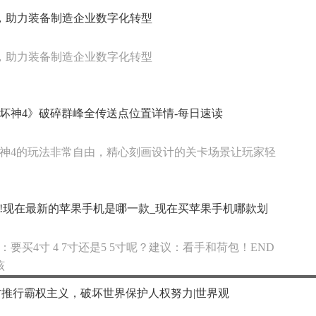
P，助力装备制造企业数字化转型
P，助力装备制造企业数字化转型
坏神4》破碎群峰全传送点位置详情-每日速读
神4的玩法非常自由，精心刻画设计的关卡场景让玩家轻
!现在最新的苹果手机是哪一款_现在买苹果手机哪款划
：要买4寸 4 7寸还是5 5寸呢？建议：看手和荷包！END
该
方推行霸权主义，破坏世界保护人权努力|世界观