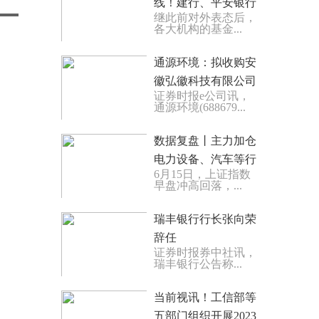
线！建行、平安银行
继此前对外表态后，
带头，这些机构在行
各大机构的基金...
动！但还有基金"打
擦边球"…
通源环境：拟收购安
徽弘徽科技有限公司
证券时报e公司讯，
不少于51%股权 世界
通源环境(688679...
热点
数据复盘丨主力加仓
电力设备、汽车等行
6月15日，上证指数
业 北向资金抢筹宁德
早盘冲高回落，...
时代、五粮液等
瑞丰银行行长张向荣
辞任
证券时报券中社讯，
瑞丰银行公告称...
当前视讯！工信部等
五部门组织开展2023