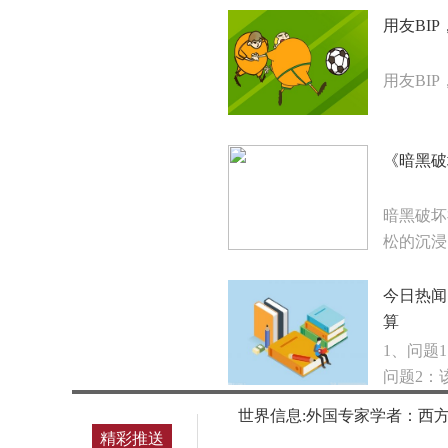
用友BI
用友BI
《暗黑破
暗黑破坏
松的沉浸
今日热闻
算
1、问题1
问题2：
世界信息:外国专家学者：西
精彩推送