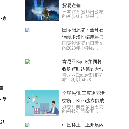
贸易逆差
日本财务省15日公布
的初步统计结果...
外嘉
国际能源署：全球石
油需求增长幅度将显
国际能源署14日发布
著放缓 观焦点
的2023年中期石...
肯尼亚Equity集团将
收购卢旺达第五大银
肯尼亚Equity集团宣
行91.93%的股份
布，将以546 8...
国
全球热讯:三度递表港
对复
交所，Keep这次能成
港交所向更多有潜力
吗？
的科技公司敞开...
他认
中国稀土：正开展内