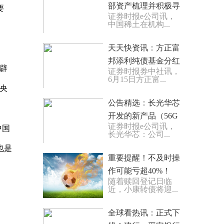
部资产梳理并积极寻
要
证券时报e公司讯，
求外部产业投资机会
中国稀土在机构...
天天快资讯：方正富
邦添利纯债基金分红
辟
证券时报券中社讯，
6月15日方正富...
央
公告精选：长光华芯
开发的新产品（56G
证券时报e公司讯，
中国
PAM4 EML光通信芯
长光华芯：公司...
片）处于验证阶段
也是
重要提醒！不及时操
作可能亏超40%！
随着赎回登记日临
（附指南）
近，小康转债将迎...
全球看热讯：正式下