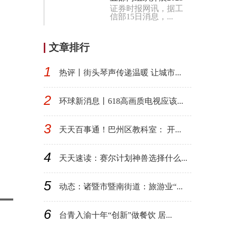
证券时报网讯，据工
年新能源汽车下乡活
信部15日消息，...
动
文章排行
1
热评丨街头琴声传递温暖 让城市...
2
环球新消息丨618高画质电视应该...
3
天天百事通！巴州区教科室： 开...
4
天天速读：赛尔计划神兽选择什么...
5
动态：诸暨市暨南街道：旅游业“...
6
台青入渝十年“创新”做餐饮 居...