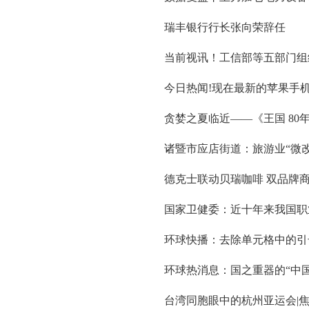
瑞丰银行行长张向荣辞任
当前视讯！工信部等五部门组织
今日热闻!现在最新的苹果手
贪婪之夏临近——《王国 80年代
诸暨市应店街道：旅游业“微
德克士联动贝瑞咖啡 双品牌
国家卫健委：近十年来我国职
环球快播：去除单元格中的引号_
环球热消息：国之重器的“中国
台湾同胞眼中的杭州亚运会|