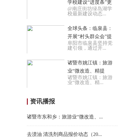
学校建设“进度条”更
@南庄街坊绿岛湖学
新了
校最新建设动态...
全球头条：临泉县：
开展“村头群众会”提
阜阳市临泉县坚持党
升基层治理效能
建引领，通过开...
诸暨市姚江镇：旅游
业“微改造、精提
诸暨市姚江镇：旅游
升”助力城乡协同发
业“微改造、精...
展 动态
资讯播报
诸暨市东和乡：旅游业“微改造、...
去渍油 清洗剂商品报价动态（20...