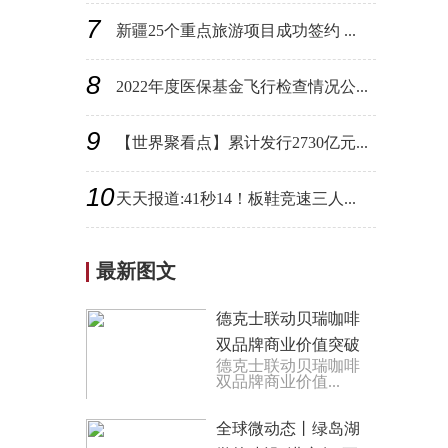
7
新疆25个重点旅游项目成功签约 ...
8
2022年度医保基金飞行检查情况公...
9
【世界聚看点】累计发行2730亿元...
10
天天报道:41秒14！板鞋竞速三人...
最新图文
德克士联动贝瑞咖啡
双品牌商业价值突破
德克士联动贝瑞咖啡
新样本 天天资讯
双品牌商业价值...
全球微动态丨绿岛湖