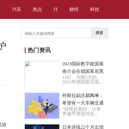
产
汽车
热点
IT
财经
科技
搜索
护
热门资讯
2023国际数字能源展
推介会在德国慕尼黑
14日，为期3天的
举行
2023年德国慕尼黑...
特斯拉副总裁陶琳：
希望有一天车辆交通
“特斯拉相信，让世
事故率可以无限接近
界越早摆脱对化...
于零
权治
日本连续22个月出现