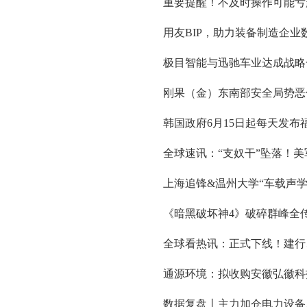
重要提醒！不及时操作可能亏
用友BIP，助力装备制造企业
极目智能与迅驰车业达成战略
刚果（金）东南部安全局势恶
韩国政府6月15日起每天发布
全球速讯：“支奴干”坠落！
上海追锋&温州大学“车载声
《暗黑破坏神4》破碎群峰全
全球看热讯：正式下线！建行
通源环境：拟收购安徽弘徽科技
数据复盘丨主力加仓电力设备