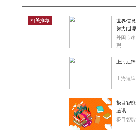
相关推荐
世界信息
努力|世
外国专家
观
上海追锋
上海追锋
极目智能
速讯
极目智能