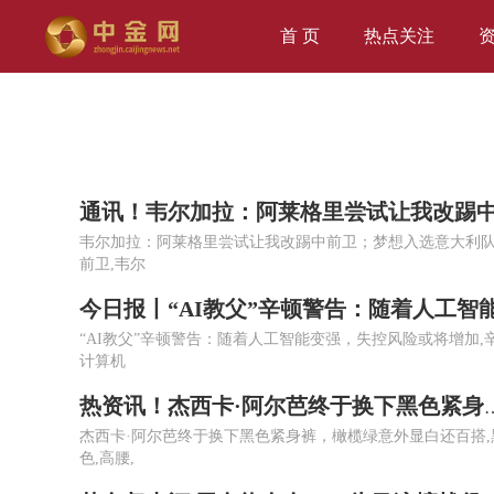
首 页
热点关注
韦尔加拉：阿莱格里尝试让我改踢中前卫；梦想入选意大利队
前卫,韦尔
“AI教父”辛顿警告：随着人工智能变强，失控风险或将增加,辛
计算机
热资讯！杰西卡·阿尔芭终于换下黑色
杰西卡·阿尔芭终于换下黑色紧身裤，橄榄绿意外显白还百搭,
色,高腰,