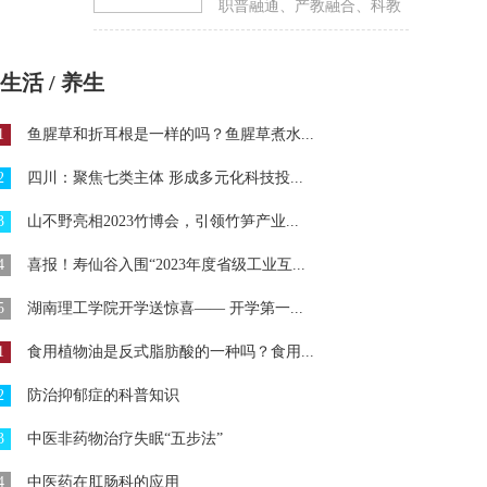
职普融通、产教融合、科教
融汇，优化职业教育
生活 / 养生
1
鱼腥草和折耳根是一样的吗？鱼腥草煮水...
2
四川：聚焦七类主体 形成多元化科技投...
3
​山不野亮相2023竹博会，引领竹笋产业...
4
喜报！寿仙谷入围“2023年度省级工业互...
5
湖南理工学院开学送惊喜—— 开学第一...
1
食用植物油是反式脂肪酸的一种吗？食用...
2
防治抑郁症的科普知识
3
中医非药物治疗失眠“五步法”
4
中医药在肛肠科的应用