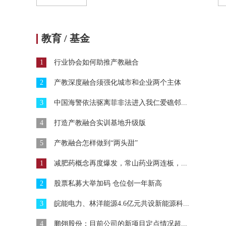
教育 / 基金
1
行业协会如何助推产教融合
2
产教深度融合须强化城市和企业两个主体
3
中国海警依法驱离菲非法进入我仁爱礁邻...
4
打造产教融合实训基地升级版
5
产教融合怎样做到“两头甜”
1
减肥药概念再度爆发，常山药业两连板，...
2
股票私募大举加码 仓位创一年新高
3
皖能电力、林洋能源4.6亿元共设新能源科...
4
鹏翎股份：目前公司的新项目定点情况超...