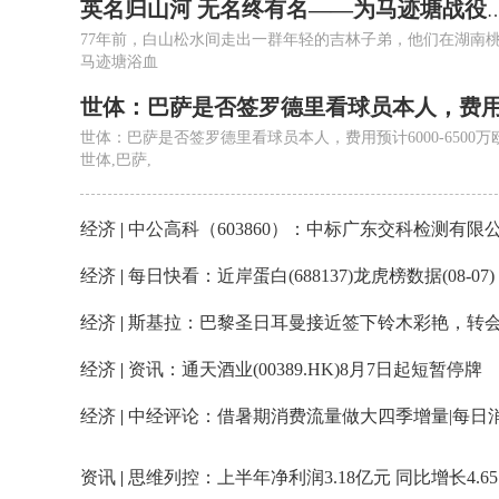
英名归山河 无名终有名——为马迹塘战役无名烈
77年前，白山松水间走出一群年轻的吉林子弟，他们在湖南
马迹塘浴血
世体：巴萨是否签罗德里看球员本人，费用预计6000-6500万欧
世体,巴萨,
经济
|
中公高科（603860）：中标广东交科检测有限公司采购项目，中标金额为143.39万
经济
|
每日快看：近岸蛋白(688137)龙虎榜数据(08-07)
经济
|
斯基拉：巴黎圣日耳曼接近签下铃木彩艳，转会费为3600万欧元|快播
经济
|
资讯：通天酒业(00389.HK)8月7日起短暂停牌
经济
|
中经评论：借暑期消费流量做大四季增量|每日
资讯
|
思维列控：上半年净利润3.18亿元 同比增长4.65%_今头条