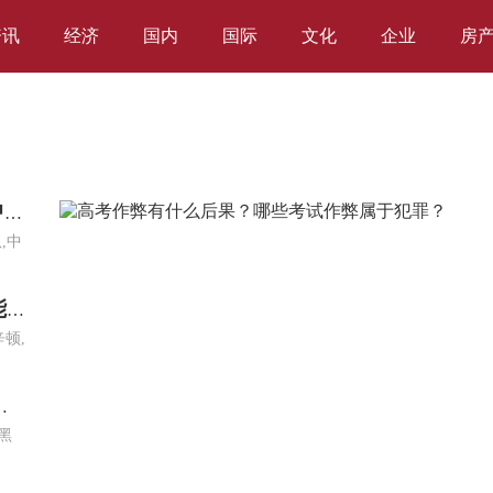
资讯
经济
国内
国际
文化
企业
房
通讯！韦尔加拉：阿莱格里尝试让我改踢中前卫；梦想入选意大利队
,中
今日报丨“AI教父”辛顿警告：随着人工智能变强，失控风险或将增加
顿,
紧身裤，橄榄绿意外显白还百搭
黑