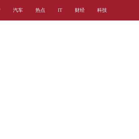
产
汽车
热点
IT
财经
科技