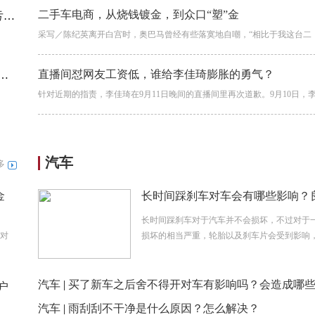
二手车电商，从烧钱镀金，到众口“塑”金
元
采写／陈纪英离开白宫时，奥巴马曾经有些落寞地自嘲，“相比于我这台二
直播间怼网友工资低，谁给李佳琦膨胀的勇气？
针对近期的指责，李佳琦在9月11日晚间的直播间里再次道歉。9月10日，
汽车
多
金
长时间踩刹车对车会有哪些影响？
车习惯很重要
长时间踩刹车对于汽车并不会损坏，不过对于
对
损坏的相当严重，轮胎以及刹车片会受到影响，汽
汽车
|
买了新车之后舍不得开对车有影响吗？会造成哪
户
汽车
|
雨刮刮不干净是什么原因？怎么解决？