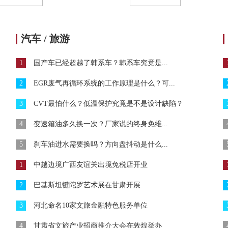
汽车 / 旅游
1
国产车已经超越了韩系车？韩系车究竟是...
2
EGR废气再循环系统的工作原理是什么？可...
3
CVT最怕什么？低温保护究竟是不是设计缺陷？
4
变速箱油多久换一次？厂家说的终身免维...
5
刹车油进水需要换吗？方向盘抖动是什么...
1
中越边境广西友谊关出境免税店开业
2
巴基斯坦犍陀罗艺术展在甘肃开展
3
河北命名10家文旅金融特色服务单位
4
甘肃省文旅产业招商推介大会在敦煌举办