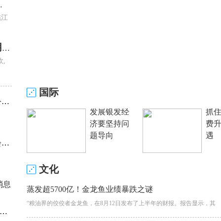
士寻亲纪实-每日速讯
桃江
世体：巴萨是否签罗德里看球员本人，费用预计6000-6500万欧
,
国际
元
发展银发经
抓
济要坚持问
费
题导向
遇
报
文化
消息
蒸发超5700亿！金龙鱼业绩暴跌之谜
“粮油界的佼佼者金龙鱼，在8月12日发布了上半年的财报。报告显示，其