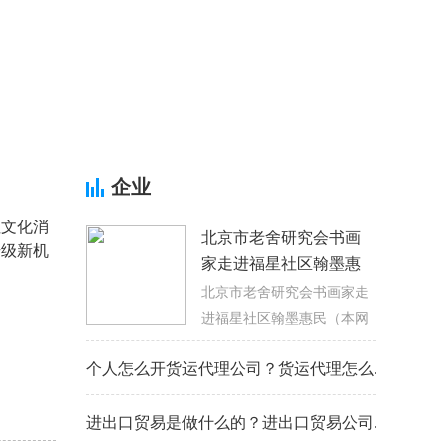
企业
住文化消
北京市老舍研究会书画
升级新机
家走进福星社区翰墨惠
民
北京市老舍研究会书画家走
进福星社区翰墨惠民（本网
讯：薄胜朝） 7
个人怎么开货运代理公司？货运代理怎么...
进出口贸易是做什么的？进出口贸易公司...