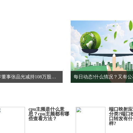
宇瞳光学董事张品光减持108万股，减持金额1898.64万元
cpu主频是什么意
端口映射应
思？cpu主频都有哪
分类?端口
些查看方法？
口转发有什
样?