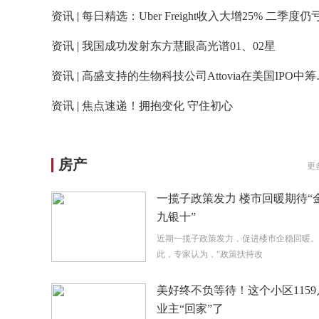
资讯
|
每日精选：Uber Freight收入大增25% 二季度仍亏损2400万美
资讯
|
我国成功发射东方慧眼高光谱01、02星
资讯
|
高盛支持的生物科技公司Attovia在美国IPO中筹集2.89亿美元
资讯
|
焦点速递！拥抱变化 守住初心
房产
更
一揽子政策发力 楼市回暖期待“
九银十”
近期一揽子政策发力，促进楼市企稳回暖。
此，专家认为，“政策扶持改
美好终不负等待！这个小区1159
业主“回家”了