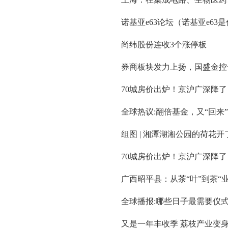
诺基亚e63论坛（诺基亚e63
尚纬股份连收3个涨停板
券商板块发力上扬，国盛金控
70城房价出炉！京沪广深降了
全球热议:翻倍基金，又“回来
组图 | 湘潭湖湘公园的荷花开
70城房价出炉！京沪广深降了
广西昭平县：从茶“叶”到茶“
全球播报:哪些日子最需要仪
又是一年丰收季 荔枝产业变身