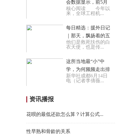
会数据显示，前5月
核心阅读 今年以
共销售电动装载机
来，全球工程机...
806台，增长102.5%
锚定电...
每日精选：援外日记
｜那天，飘扬着的五
他们是救死扶伤的白
星红旗格外鲜艳耀眼
衣天使，也是传...
这所当地最“小”中
学，为何频频走出排
新华社成都6月14日
球国手？
电（记者李倩薇...
资讯播报
花呗的最低还款怎么算？计算公式...
性早熟和骨龄的关系