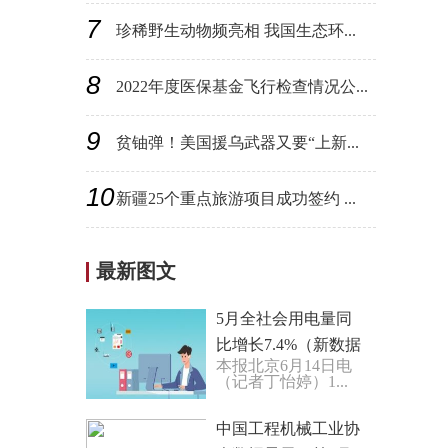
7
珍稀野生动物频亮相 我国生态环...
8
2022年度医保基金飞行检查情况公...
9
贫铀弹！美国援乌武器又要“上新...
10
新疆25个重点旅游项目成功签约 ...
最新图文
5月全社会用电量同
比增长7.4%（新数据
本报北京6月14日电
新看点） 迎峰度夏保
（记者丁怡婷）1...
障工作稳步推进
中国工程机械工业协