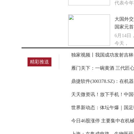
代表今年
大国外交
国家元首
6月14
今天，
独家视频丨我国成功发射吉林一
精彩推送
雁门关下：一碗黄酒 三代匠心
鼎捷软件(300378.SZ)：
天天微资讯！放下手机！中国
世界新动态：体坛午爆｜国足
今日46股涨停 主要集中在机
上海：在集成电路、生物医药、