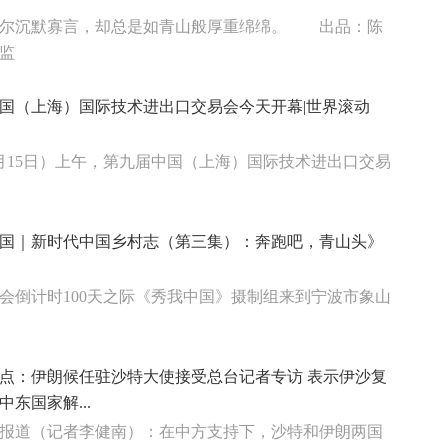
偶尔沉默寡言，却总是如青山般厚重绵绵。 出品：陈
监
国（上海）国际技术进出口交易会今天开幕|世界滚动
月15日）上午，第九届中国（上海）国际技术进出口交易
国｜新时代中国乡村志（第三集）：奔跑吧，青山头》
会倒计时100天之际《秀我中国》摄制组来到宁波市象山
点：伊朗候任驻沙特大使接受总台记者专访 表示伊沙复
东国家解...
报道（记者李健南）：在中方支持下，沙特和伊朗两国