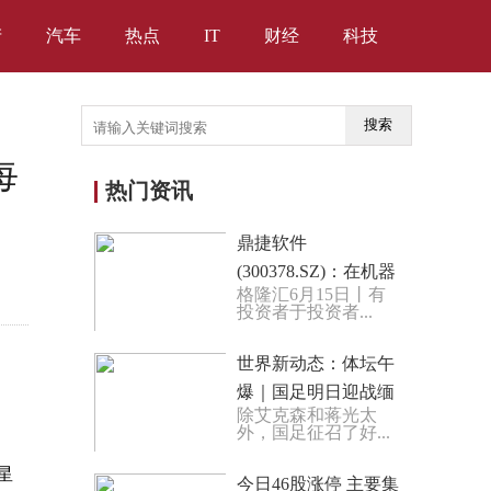
产
汽车
热点
IT
财经
科技
搜索
每
热门资讯
鼎捷软件
(300378.SZ)：在机器
格隆汇6月15日丨有
人AI系统如自然语言
投资者于投资者...
理解、自然语言交互
和机器人视觉系...
世界新动态：体坛午
爆｜国足明日迎战缅
除艾克森和蒋光太
甸，阿澳友谊赛今晚
外，国足征召了好...
打响
星
今日46股涨停 主要集