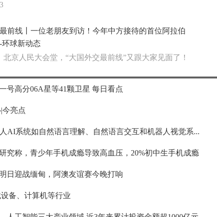
3
最前线丨一位老朋友到访！今年中方接待的首位阿拉伯
-环球新动态
日，北京人民大会堂，“大国外交最前线”又跟大家见面了！
号高分06A星等41颗卫星 每日看点
|今亮点
在机器人AI系统如自然语言理解、自然语言交互和机器人视觉系...
研究称，青少年手机成瘾导致高血压，20%初中生手机成瘾
明日迎战缅甸，阿澳友谊赛今晚打响
械设备、计算机等行业
人工智能三大产业领域 近3年来累计投资金额超1000亿元