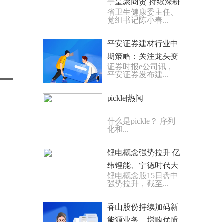
手皇聚商贸 持续深耕
省卫生健康委主任、
高铁、机场商业圈
党组书记陈小春...
平安证券建材行业中
期策略：关注龙头变
证券时报e公司讯，
革 聚焦业绩成长
平安证券发布建...
pickle|热闻
什么是pickle？ 序列
化和...
锂电概念强势拉升 亿
纬锂能、宁德时代大
锂电概念股15日盘中
涨超7%_时讯
强势拉升，截至...
香山股份持续加码新
能源业务，增购优质