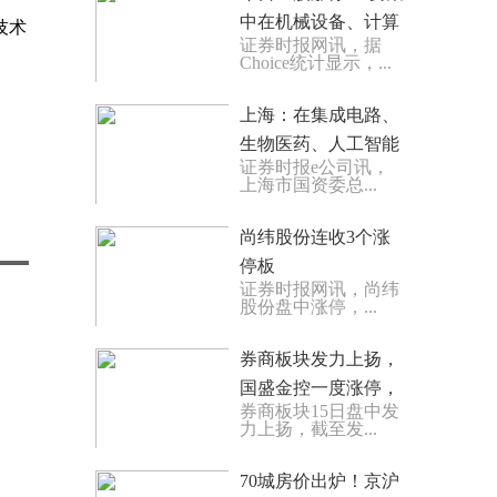
中在机械设备、计算
技术
证券时报网讯，据
机等行业
Choice统计显示，...
上海：在集成电路、
生物医药、人工智能
证券时报e公司讯，
三大产业领域 近3年
上海市国资委总...
来累计投资金额超
1000亿元
尚纬股份连收3个涨
停板
证券时报网讯，尚纬
股份盘中涨停，...
券商板块发力上扬，
国盛金控一度涨停，
券商板块15日盘中发
中国银河等拉升
力上扬，截至发...
70城房价出炉！京沪