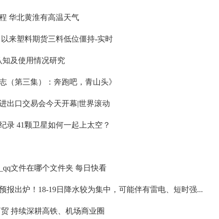
程 华北黄淮有高温天气
月以来塑料期货三料低位僵持-实时
AI认知及使用情况研究
志（第三集）：奔跑吧，青山头》
进出口交易会今天开幕|世界滚动
纪录 41颗卫星如何一起上太空？
夹_qq文件在哪个文件夹 每日快看
报出炉！18-19日降水较为集中，可能伴有雷电、短时强...
商贸 持续深耕高铁、机场商业圈