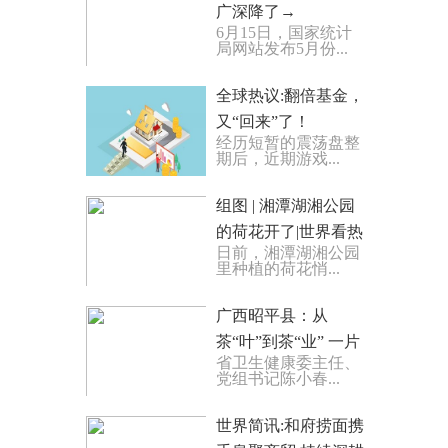
广深降了→
6月15日，国家统计
局网站发布5月份...
全球热议:翻倍基金，
又“回来”了！
经历短暂的震荡盘整
期后，近期游戏...
组图 | 湘潭湖湘公园
的荷花开了|世界看热
日前，湘潭湖湘公园
讯
里种植的荷花悄...
广西昭平县：从
茶“叶”到茶“业” 一片
省卫生健康委主任、
叶子富一方百姓
党组书记陈小春...
世界简讯:和府捞面携