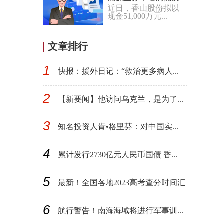
近日，香山股份拟以
资产竞逐黄金赛道
现金51,000万元...
文章排行
1
快报：援外日记：“救治更多病人...
2
【新要闻】他访问乌克兰，是为了...
3
知名投资人肯•格里芬：对中国实...
4
累计发行2730亿元人民币国债 香...
5
最新！全国各地2023高考查分时间汇
总
6
航行警告！南海海域将进行军事训...