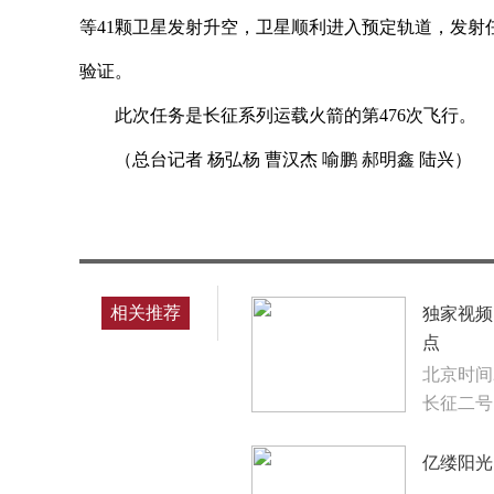
等41颗卫星发射升空，卫星顺利进入预定轨道，发
验证。
此次任务是长征系列运载火箭的第476次飞行。
（总台记者 杨弘杨 曹汉杰 喻鹏 郝明鑫 陆兴）
标签：
相关推荐
独家视频
点
北京时间
长征二号
亿缕阳光