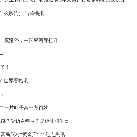
是什么系统） 当前播报
一度涨停，中国银河等拉升
→
”了！
了|世界看热讯
→
业” 一片叶子富一方百姓
式感？受访青年认为是婚礼和生日
富民兴村“黄金产业” 焦点热讯