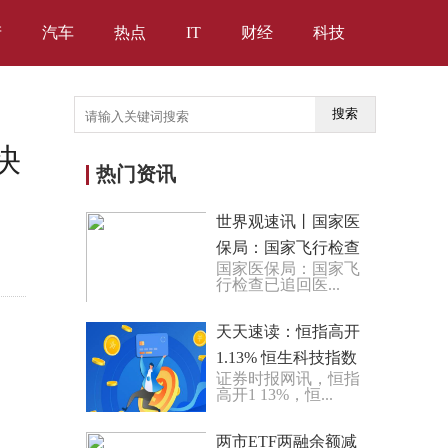
产
汽车
热点
IT
财经
科技
搜索
快
热门资讯
世界观速讯丨国家医
保局：国家飞行检查
国家医保局：国家飞
已追回医保基金7.2亿
行检查已追回医...
元
天天速读：恒指高开
1.13% 恒生科技指数
证券时报网讯，恒指
高开1.87%
高开1 13%，恒...
两市ETF两融余额减