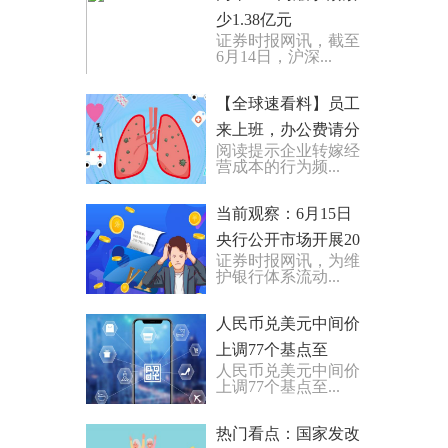
少1.38亿元
证券时报网讯，截至
6月14日，沪深...
【全球速看料】员工
来上班，办公费请分
阅读提示企业转嫁经
摊？
营成本的行为频...
当前观察：6月15日
央行公开市场开展20
证券时报网讯，为维
亿元7天期逆回购操
护银行体系流动...
作和2370亿元1年期
MLF操作
人民币兑美元中间价
上调77个基点至
人民币兑美元中间价
7.1489，券商：美元
上调77个基点至...
指数波动走弱概率
高，7.3是个...
热门看点：国家发改