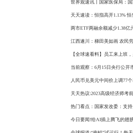
世界观速讯丨国家医保局：国
天天速读：恒指高开1.13% 恒
两市ETF两融余额减少1.38亿
江西遂川：梯田美如画 农民劳
【全球速看料】员工来上班，
当前观察：6月15日央行公开市
人民币兑美元中间价上调77个基
天天热议:2023高级经济师
热门看点：国家发改委：支持
今日要闻!给AI插上腾飞的翅
全球报道:“南鲲”试运行！每天可发