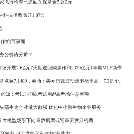
家飞行检查已追回医保基金7.2亿元
生科技指数高开1.87%
元
作忙|百事通
办公费请分摊？
场开展20亿元7天期逆回购操作和2370亿元1年期MLF操作
点至7.1489，券商：美元指数波动走弱概率高，7.3是个...
考前必知：考试时间&考试用品&考场注意事项
头部生物企业做大做强 优化中小微生物企业服务
膀 大模型场景下向量数据库或迎重要发展机遇
电2.4万度的它有这些“超能力”......