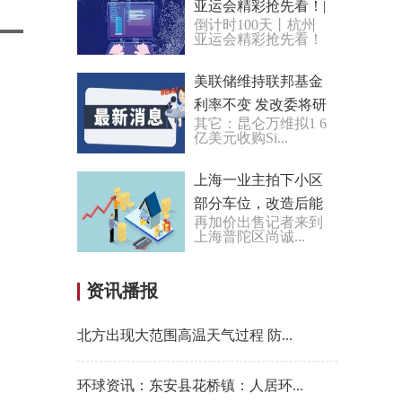
亚运会精彩抢先看！|
倒计时100天丨杭州
全球新消息
亚运会精彩抢先看！
美联储维持联邦基金
利率不变 发改委将研
其它：昆仑万维拟1 6
究出台更大力度吸引
亿美元收购Si...
外资的政策措施 全球
热点
上海一业主拍下小区
部分车位，改造后能
再加价出售记者来到
赚千万？邻居们不乐
上海普陀区尚诚...
意了！
资讯播报
北方出现大范围高温天气过程 防...
环球资讯：东安县花桥镇：人居环...