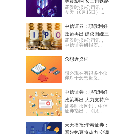
地震影响 长三角铁路
证券时报e公司讯，
运输秩序正常
今天（6月15日）...
中信证券：职教利好
政策再出 建议围绕三
证券时报e公司讯，
条主线布局把握
中信证券研报表...
念想近义词
想必现在有很多小伙
伴对于念想近义...
中信证券：职教利好
政策再出 大力支持产
证券时报网讯，中信
教融合发展|世界视点
证券指出，《职...
天天播报:华泰证券：
看好热夏拉动力 空调