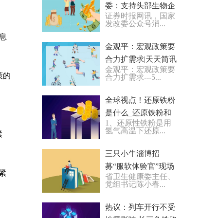
委：支持头部生物企
证券时报网讯，国家
业做大做强 优化中小
发改委公众号消...
微生物企业服务
息
金观平：宏观政策要
合力扩需求|天天简讯
金观平：宏观政策要
策的
合力扩需求---5...
全球视点！还原铁粉
是什么_还原铁粉和
1、还原性铁粉是用
铁粉的区别
氢气高温下还原...
紧
三只小牛淄博招
募“服软体验官”现场
紧
省卫生健康委主任、
火爆，高钙软牛奶烧
党组书记陈小春...
烤城走红
热议：列车开行不受