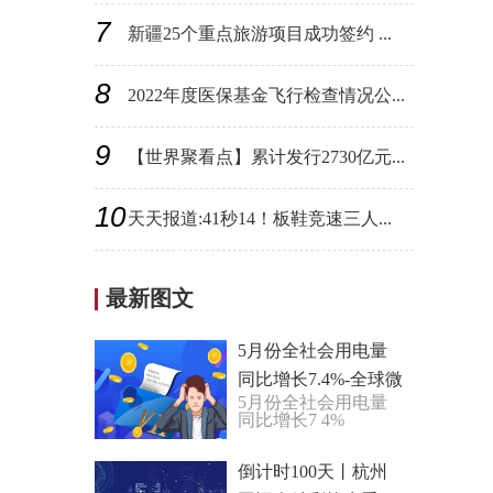
7
新疆25个重点旅游项目成功签约 ...
8
2022年度医保基金飞行检查情况公...
9
【世界聚看点】累计发行2730亿元...
10
天天报道:41秒14！板鞋竞速三人...
最新图文
5月份全社会用电量
同比增长7.4%-全球微
5月份全社会用电量
头条
同比增长7 4%
倒计时100天丨杭州