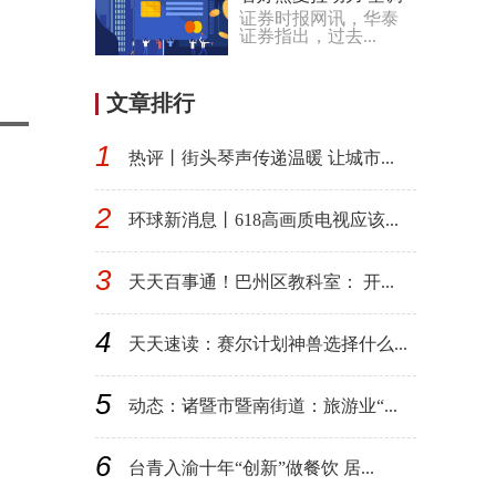
证券时报网讯，华泰
市场预期积极
证券指出，过去...
文章排行
1
热评丨街头琴声传递温暖 让城市...
2
环球新消息丨618高画质电视应该...
3
天天百事通！巴州区教科室： 开...
4
天天速读：赛尔计划神兽选择什么...
5
动态：诸暨市暨南街道：旅游业“...
6
台青入渝十年“创新”做餐饮 居...