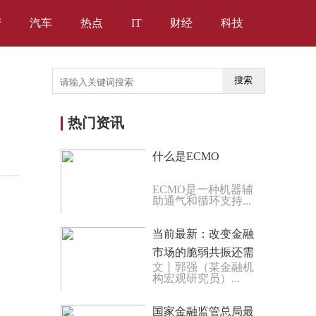
产
汽车
热点
IT
财经
科技
搜索
热门资讯
什么是ECMO
ECMO是一种机器辅
助通气和循环支持...
当前最新：改变金融
市场的脆弱共振还需
文丨郭强（某金融机
稳定的政策预期
构宏观研究员）...
国家金融监管总局最