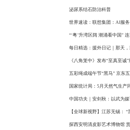
泌尿系结石防治科普
世界速读：联想集团：AI服务
“‘粤’升湾区阔 潮涌看中国"
每日精选：援外日记｜那天，
《八角笼中》发布“至真至诚
五彩绳成端午节“黑马” 京东
国家统计局：5月天然气生产同
中国功夫｜安剑秋：以武为媒
【全球新视野】江苏无锡： “
探西安明清皮影艺术博物馆 赏