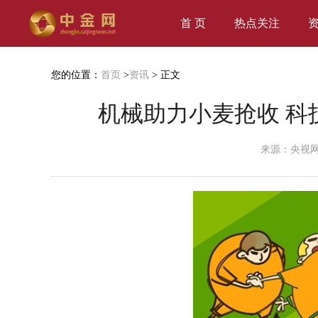
首 页
热点关注
您的位置：
首页
>
资讯
> 正文
机械助力小麦抢收 科
来源：央视