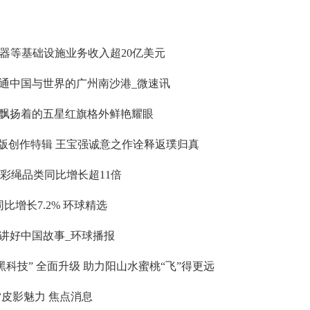
器等基础设施业务收入超20亿美元
 连通中国与世界的广州南沙港_微速讯
飘扬着的五星红旗格外鲜艳耀眼
”版创作特辑 王宝强诚意之作诠释返璞归真
五彩绳品类同比增长超11倍
比增长7.2% 环球精选
讲好中国故事_环球播报
黑科技” 全面升级 助力阳山水蜜桃“飞”得更远
皮影魅力 焦点消息