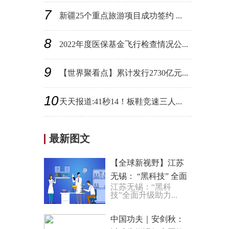
7
新疆25个重点旅游项目成功签约 ...
8
2022年度医保基金飞行检查情况公...
9
【世界聚看点】累计发行2730亿元...
10
天天报道:41秒14！板鞋竞速三人...
最新图文
【全球新视野】江苏
无锡： “黑科技” 全面
江苏无锡：“黑科
升级 助力阳山水蜜
技”全面升级助力...
桃“飞”得更远
中国功夫｜安剑秋：