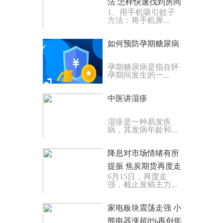
法 怎样快速找到房间
1、用手机吸引蚊子
里的蚊子
方法：将手机屏...
如何预防孕期糖尿病
孕期糖尿病是指在怀
孕期间发生的一...
中医讲湿疹
湿疹是一种易发疾
病，其发病年龄和...
降息对市场情绪有所
提振 焦炭期货再度走
6月15日，再度走
强 天天速递
强，截止发稿主力...
​家电板块震荡走强 小
熊电器涨超8%再创年