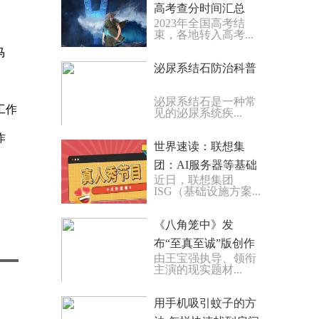
高考查分时间汇总
2023年全国高考结
束，各地转入高考...
马
泌尿系结石防治科普
泌尿系结石是一种常
工作
见的泌尿系统疾...
作
世界速读：联想集
团：AI服务器等基础
近日，联想集团
设施业务收入超20亿
ISG（基础设施方案...
美元
《八角笼中》发
布“至真至诚”版创作
由王宝强执导、领衔
特辑 王宝强诚意之作
主演的现实题材...
诠释返璞归真
用手机吸引蚊子的方