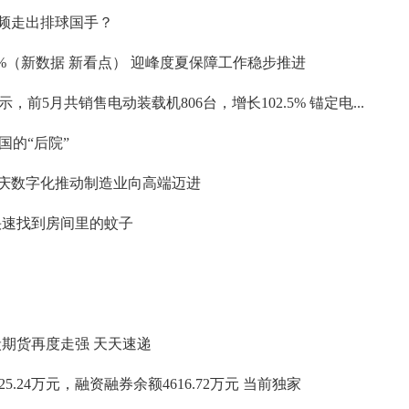
频频走出排球国手？
4%（新数据 新看点） 迎峰度夏保障工作稳步推进
前5月共销售电动装载机806台，增长102.5% 锚定电...
国的“后院”
重庆数字化推动制造业向高端迈进
快速找到房间里的蚊子
炭期货再度走强 天天速递
5.24万元，融资融券余额4616.72万元 当前独家