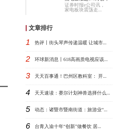
证券时报e公司讯，
内新高 世界焦点
家电板块震荡走...
文章排行
1
热评丨街头琴声传递温暖 让城市...
2
环球新消息丨618高画质电视应该...
3
天天百事通！巴州区教科室： 开...
4
天天速读：赛尔计划神兽选择什么...
5
动态：诸暨市暨南街道：旅游业“...
6
台青入渝十年“创新”做餐饮 居...