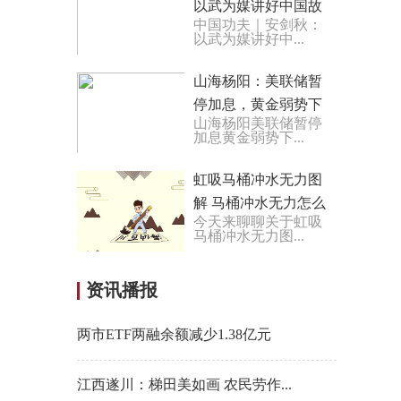
以武为媒讲好中国故
中国功夫｜安剑秋：
事_环球播报
以武为媒讲好中...
山海杨阳：美联储暂
停加息，黄金弱势下
山海杨阳美联储暂停
跌等破位！
加息黄金弱势下...
虹吸马桶冲水无力图
解 马桶冲水无力怎么
今天来聊聊关于虹吸
办 每日快播
马桶冲水无力图...
资讯播报
两市ETF两融余额减少1.38亿元
江西遂川：梯田美如画 农民劳作...