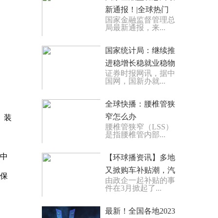
新通报！|全球热门
国家金融监督管理总
局最新通报，来...
国家统计局：继续推
进稳增长稳就业稳物
证券时报网讯，据中
价 落实好促消费各项
国网，国新办就...
政策
全球快播：腰椎管狭
窄怎么办
、装
腰椎管狭窄（LSS）
是指腰椎管内部...
集中
【环球播资讯】多地
又掀购车补贴潮，汽
确保
由政企一起补贴的事
车新一轮价格战会不
件在3月掀起了...
会卷土重来？
最新！全国各地2023