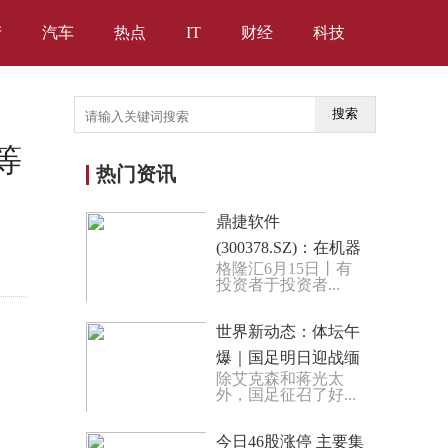
产
汽车
热点
IT
财经
科技
搜索
等
热门资讯
鼎捷软件
(300378.SZ)：在机器
格隆汇6月15日丨有
人AI系统如自然语言
投资者于投资者...
理解、自然语言交互
和机器人视觉系...
世界新动态：体坛午
爆｜国足明日迎战缅
除艾克森和蒋光太
甸，阿澳友谊赛今晚
外，国足征召了好...
打响
今日46股涨停 主要集