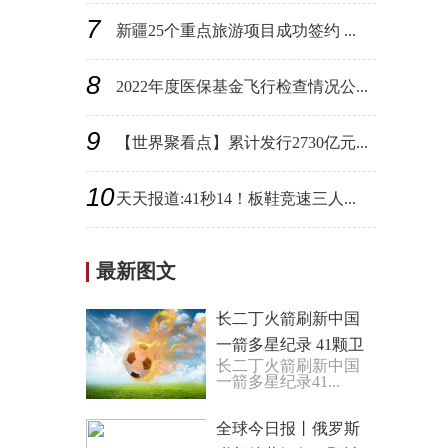
7
新疆25个重点旅游项目成功签约 ...
8
2022年度医保基金飞行检查情况公...
9
【世界聚看点】累计发行2730亿元...
10
天天报道:41秒14！板鞋竞速三人...
最新图文
长二丁火箭刷新中国
一箭多星纪录 41颗卫
长二丁火箭刷新中国
星如何一起上太空？
一箭多星纪录41...
全球今日报丨俄罗斯