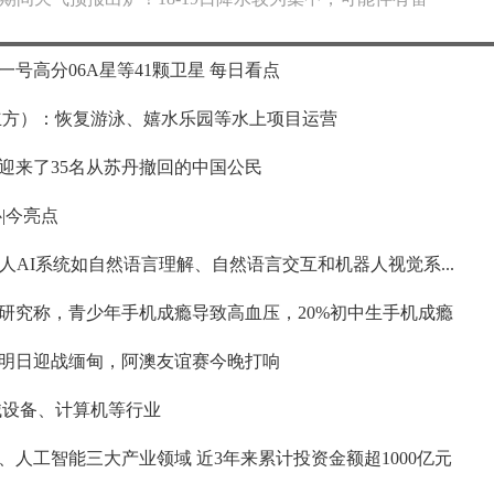
号高分06A星等41颗卫星 每日看点
立方）：恢复游泳、嬉水乐园等水上项目运营
迎来了35名从苏丹撤回的中国公民
|今亮点
在机器人AI系统如自然语言理解、自然语言交互和机器人视觉系...
研究称，青少年手机成瘾导致高血压，20%初中生手机成瘾
明日迎战缅甸，阿澳友谊赛今晚打响
械设备、计算机等行业
人工智能三大产业领域 近3年来累计投资金额超1000亿元