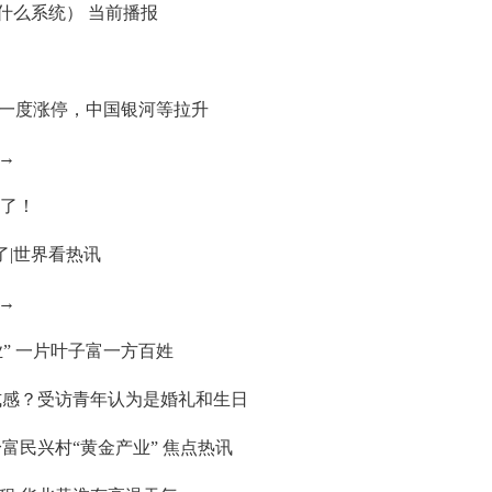
是什么系统） 当前播报
一度涨停，中国银河等拉升
→
”了！
了|世界看热讯
→
业” 一片叶子富一方百姓
式感？受访青年认为是婚礼和生日
富民兴村“黄金产业” 焦点热讯