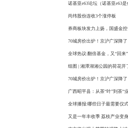
诺基亚e63论坛（诺基亚e63
尚纬股份连收3个涨停板
券商板块发力上扬，国盛金控
70城房价出炉！京沪广深降了
全球热议:翻倍基金，又“回来
组图 | 湘潭湖湘公园的荷花开
70城房价出炉！京沪广深降了
广西昭平县：从茶“叶”到茶“
全球播报:哪些日子最需要仪
又是一年丰收季 荔枝产业变身