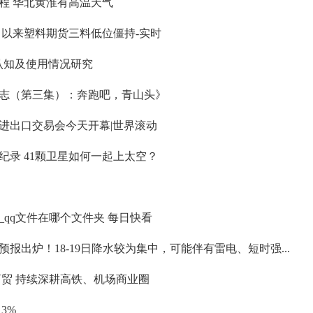
程 华北黄淮有高温天气
月以来塑料期货三料低位僵持-实时
AI认知及使用情况研究
志（第三集）：奔跑吧，青山头》
进出口交易会今天开幕|世界滚动
纪录 41颗卫星如何一起上太空？
夹_qq文件在哪个文件夹 每日快看
报出炉！18-19日降水较为集中，可能伴有雷电、短时强...
商贸 持续深耕高铁、机场商业圈
3%