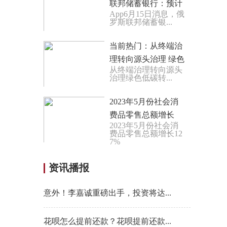
联邦储蓄银行：预计
App6月15日消息，俄
10-15家俄罗斯公司将
罗斯联邦储蓄银...
进行IPO
当前热门：从终端治
理转向源头治理 绿色
从终端治理转向源头
低碳转型加速
治理绿色低碳转...
2023年5月份社会消
费品零售总额增长
2023年5月份社会消
12.7%
费品零售总额增长12
7%
资讯播报
意外！李嘉诚重磅出手，投资将达...
花呗怎么提前还款？花呗提前还款...