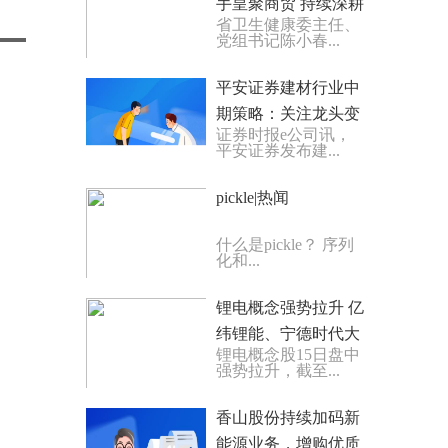
手皇聚商贸 持续深耕
省卫生健康委主任、
高铁、机场商业圈
党组书记陈小春...
平安证券建材行业中
期策略：关注龙头变
证券时报e公司讯，
革 聚焦业绩成长
平安证券发布建...
pickle|热闻
什么是pickle？ 序列
化和...
锂电概念强势拉升 亿
纬锂能、宁德时代大
锂电概念股15日盘中
涨超7%_时讯
强势拉升，截至...
香山股份持续加码新
能源业务，增购优质