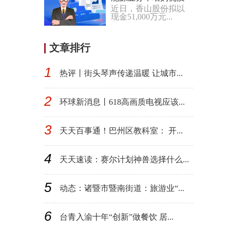
近日，香山股份拟以
资产竞逐黄金赛道
现金51,000万元...
文章排行
1
热评丨街头琴声传递温暖 让城市...
2
环球新消息丨618高画质电视应该...
3
天天百事通！巴州区教科室： 开...
4
天天速读：赛尔计划神兽选择什么...
5
动态：诸暨市暨南街道：旅游业“...
6
台青入渝十年“创新”做餐饮 居...