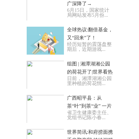
广深降了→
6月15日，国家统计
局网站发布5月份...
全球热议:翻倍基金，
又“回来”了！
经历短暂的震荡盘整
期后，近期游戏...
组图 | 湘潭湖湘公园
的荷花开了|世界看热
日前，湘潭湖湘公园
讯
里种植的荷花悄...
广西昭平县：从
茶“叶”到茶“业” 一片
省卫生健康委主任、
叶子富一方百姓
党组书记陈小春...
世界简讯:和府捞面携