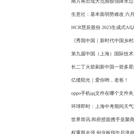
南方将出现大范围较强降水过
生意社：基本面弱势难改 六
HCR慧辰股份 2023生成式
《秀我中国｜新时代中国乡村
第九届中国（上海）国际技术
长二丁火箭刷新中国一箭多星
亿缕阳光｜爱你哟，老爸！
oppo手机qq文件在哪个文件
环球即时：上海中考期间天气预
世界简讯:和府捞面携手皇聚
权重股走强 创业板指午后涨超