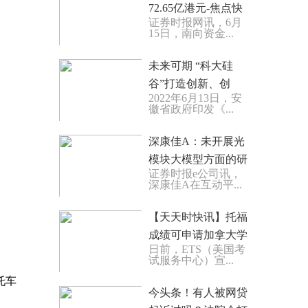
72.65亿港元-焦点快
证券时报网讯，6月
报
15日，南向资金...
未来可期 “科大硅
谷”打造创新、创
2022年6月13日，安
业、创造的圆梦之谷
徽省政府印发《...
报道
深康佳A：未开展光
模块大模型方面的研
证券时报e公司讯，
发-全球热头条
深康佳A在互动平...
【天天时快讯】托福
成绩可申请加拿大学
日前，ETS（美国考
生直入计划
试服务中心）宣...
托车
今头条！有人被网贷