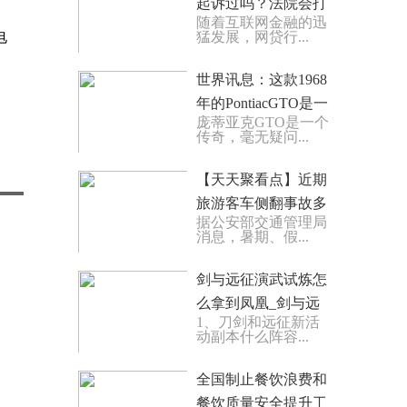
起诉过吗？法院会打
随着互联网金融的迅
电话给调解吗？
电
猛发展，网贷行...
世界讯息：这款1968
年的PontiacGTO是一
庞蒂亚克GTO是一个
辆寻找爱情的轻便轿
传奇，毫无疑问...
车
【天天聚看点】近期
旅游客车侧翻事故多
据公安部交通管理局
发，公安部交管局提
消息，暑期、假...
示注意安全行车
剑与远征演武试炼怎
么拿到凤凰_剑与远
1、刀剑和远征新活
征演武试炼
动副本什么阵容...
全国制止餐饮浪费和
餐饮质量安全提升工