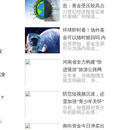
息：黄金受压较高点
21世纪经济报道记者
下跌7% 贵金属板块
叶麦穗广州报道...
领跌
环球即时看！场外基
金可以随时赎回吗 内
众所周知，基金交易
行人士这么说
可分为场内基金...
设
河南省全力构建“快
进慢游”旅游公路网
完全
近年来，河南围绕文
络
旅文创融合、乡...
防范短视频沉迷，还
事？
需加强“青少年关怀”
当前，短视频对青少
快讯
年的影响正在逐...
的。
南向资金今日净卖出