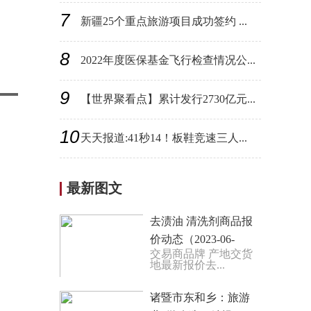
7
新疆25个重点旅游项目成功签约 ...
8
2022年度医保基金飞行检查情况公...
9
【世界聚看点】累计发行2730亿元...
10
天天报道:41秒14！板鞋竞速三人...
最新图文
去渍油 清洗剂商品报
价动态（2023-06-
交易商品牌 产地交货
15）
地最新报价去...
诸暨市东和乡：旅游