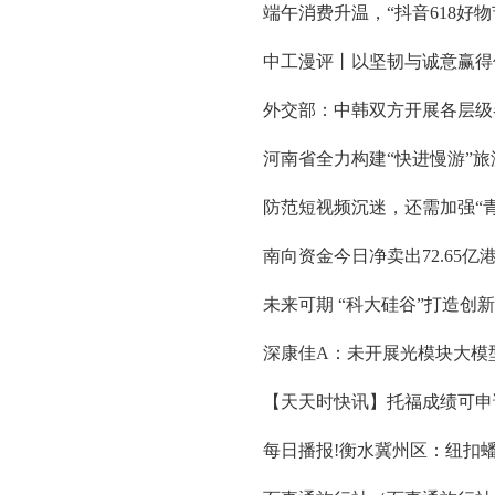
端午消费升温，“抖音618好物
中工漫评丨以坚韧与诚意赢得
外交部：中韩双方开展各层级
河南省全力构建“快进慢游”
防范短视频沉迷，还需加强“青
南向资金今日净卖出72.65亿
未来可期 “科大硅谷”打造创
深康佳A：未开展光模块大模
【天天时快讯】托福成绩可申
每日播报!衡水冀州区：纽扣蟠