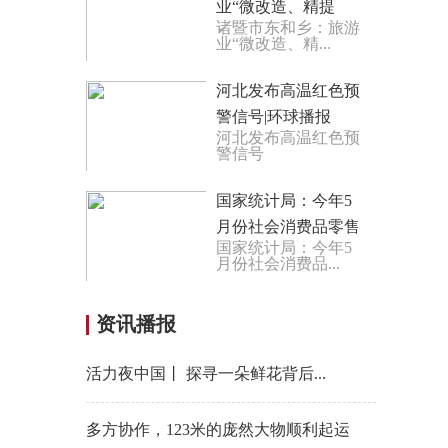
业“微改造、精提
诸暨市东和乡：旅游
升”一乡一品助共富-
业“微改造、精...
每日热门
河北发布高温红色预
警信号|环球播报
河北发布高温红色预
警信号
国家统计局：今年5
月份社会消费品零售
国家统计局：今年5
总额增长12.7% 世界
月份社会消费品...
要闻
资讯播报
活力夜中国丨 探寻一朵鲜花背后...
多方协作，123米的庞然大物顺利起运