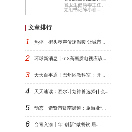
省卫生健康委主任、
作会在泉州召开
党组书记陈小春...
文章排行
1
热评丨街头琴声传递温暖 让城市...
2
环球新消息丨618高画质电视应该...
3
天天百事通！巴州区教科室： 开...
4
天天速读：赛尔计划神兽选择什么...
5
动态：诸暨市暨南街道：旅游业“...
6
台青入渝十年“创新”做餐饮 居...