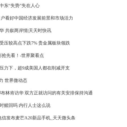
中东“失势”失在人心
门户看好中国经济发展前景和市场活力
华 共叙两岸情|天天时快讯
受压较高点下跌7% 贵金属板块领跌
彩抢先看！-世界聚看点
压力下，超9成美国人都在削减开支
力 世界微动态
卿布林肯访华 双方正就访问的有关安排保持沟通
时赎回吗 内行人士这么说
电信发布麦芒A20新品手机_天天微头条