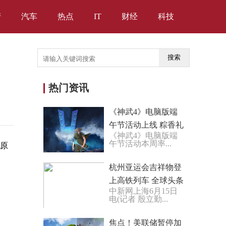
产
汽车
热点
IT
财经
科技
搜索
热门资讯
《神武4》电脑版端
午节活动上线 粽香礼
《神武4》电脑版端
佳人
午节活动本周率...
拉原
杭州亚运会吉祥物登
上高铁列车 全球头条
中新网上海6月15日
电(记者 殷立勤...
焦点！美联储暂停加