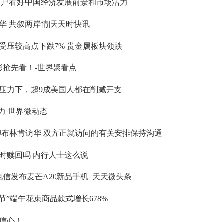
门户看好中国经济发展前景和市场活力
华 共叙两岸情|天天时快讯
受压较高点下跌7% 贵金属板块领跌
彩抢先看！-世界聚看点
压力下，超9成美国人都在削减开支
力 世界微动态
卿布林肯访华 双方正就访问的有关安排保持沟通
时赎回吗 内行人士这么说
电信发布麦芒A20新品手机_天天微头条
节”端午花束商品款式增长678%
信心！