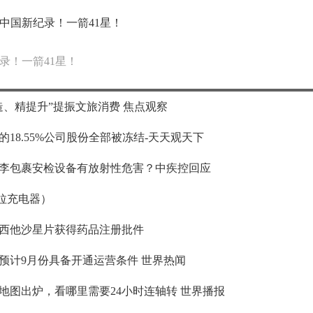
中国新纪录！一箭41星！
录！一箭41星！
、精提升”提振文旅消费 焦点观察
18.55%公司股份全部被冻结-天天观天下
李包裹安检设备有放射性危害？中疾控回应
拉充电器）
西他沙星片获得药品注册批件
预计9月份具备开通运营条件 世界热闻
地图出炉，看哪里需要24小时连轴转 世界播报