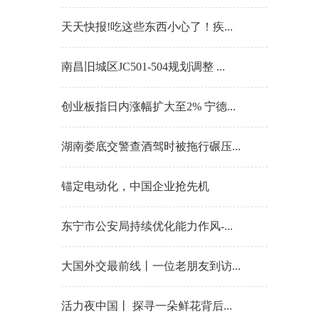
天天快报!吃这些东西小心了！疾...
南昌旧城区JC501-504规划调整 ...
创业板指日内涨幅扩大至2% 宁德...
湖南娄底交警查酒驾时被拖行碾压...
锚定电动化，中国企业抢先机
东宁市公安局持续优化能力作风-...
大国外交最前线丨一位老朋友到访...
活力夜中国丨 探寻一朵鲜花背后...