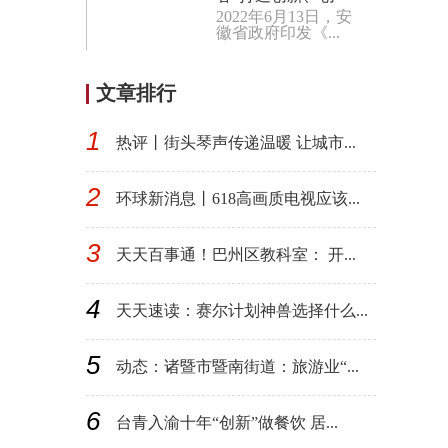
2022年6月13日，安
业、创造的圆梦之谷
徽省政府印发《...
报道
文章排行
1
热评丨街头琴声传递温暖 让城市...
2
环球新消息丨618高画质电视应该...
3
天天百事通！巴州区教科室： 开...
4
天天速读：赛尔计划神兽选择什么...
5
动态：诸暨市暨南街道：旅游业“...
6
台青入渝十年“创新”做餐饮 居...