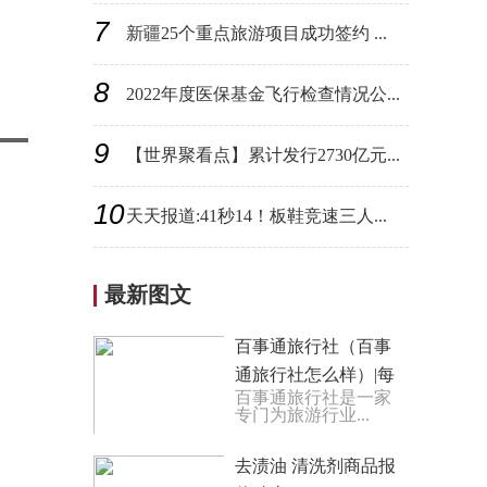
7
新疆25个重点旅游项目成功签约 ...
8
2022年度医保基金飞行检查情况公...
9
【世界聚看点】累计发行2730亿元...
10
天天报道:41秒14！板鞋竞速三人...
最新图文
百事通旅行社（百事
通旅行社怎么样）|每
百事通旅行社是一家
日报道
专门为旅游行业...
去渍油 清洗剂商品报