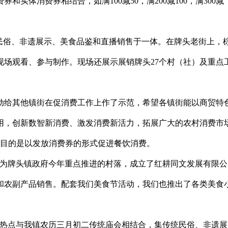
实体消费券相结合，如满100减50，满200减100，满300减
统民俗、非遗展示、美食品鉴和直播销售于一体。在牌头老街上，
现场观看、参与制作。现场还展示展销牌头27个村（社）及重点
动给其他镇街在促消费工作上作了示范，希望各镇街能以商贸特
用，创新数智新消费、激发消费新活力，拓展广大的农村消费市
要目的是以发放消费券的形式促进餐饮消费。
作为牌头镇政府今年重点推进的村落，成立了红耕同文发展有限公
和农副产品销售。配套我们美食节活动，我们也推出了各类美食
新热点与我镇农历三月初二传统庙会相结合，集传统民俗、非遗展