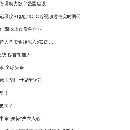
管理助力数字强国建设
录仪AI智能4G5G音视频远程实时图传
” 深挖上市后备企业
获特大单资金净流入超2亿元
上线 粽香礼佳人
车 全球头条
节休市安排 世界微速讯
星！
要来了！
中东“失势”失在人心