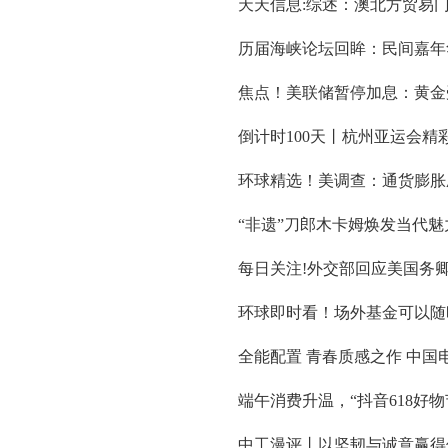
天天信息:综述：澳北方贸易
历届海峡论坛回眸：民间嘉年
焦点！美联储暂停加息：黄金
倒计时100天丨杭州亚运会精
环球精选！美调查：通货膨胀
“非遗”刀郎木卡姆焕发当代魅
每日关注!外交部回应美国务
环球即时看！场外基金可以随
全能配置 青春质感之作 中国
端午消费升温，“抖音618好物
中工漫评丨以坚韧与诚意赢得