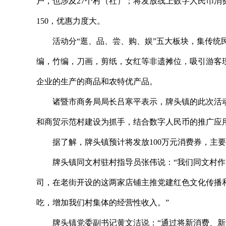
户，也涉及27个村（社）；将发放线上数字人民币消费券和
150，优惠力度大。
活动分“逛、品、尝、购、娱”五大板块，集传
编，竹编，刀画，剪纸，女红等非遗摊位，吸引游客
企业的生产的商品和农特优产品。
诸暨市商务局局长吕寒平表示，牌头镇的此次活
和商贸示范村建设为抓手，结合数字人民币的推广应
据了解，牌头镇预计将发放100万元消费券，主
牌头镇同文村驻村指导员张伟说：“我们同文村
司，在老街开设的这两家店铺主推党建红色文化传播
吃，增加我们村集体的经营性收入。”
牌头镇党委副书记黄文洁说：“通过将新消费、