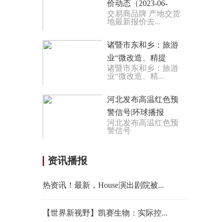
价动态（2023-06-
交易商品牌 产地交货
15）
地最新报价去...
诸暨市东和乡：旅游
业“微改造、精提
诸暨市东和乡：旅游
升”一乡一品助共富-
业“微改造、精...
每日热门
河北发布高温红色预
警信号|环球播报
河北发布高温红色预
警信号
资讯播报
热资讯！最新，House演出剧院被...
【世界新视野】凯赛生物：实际控...