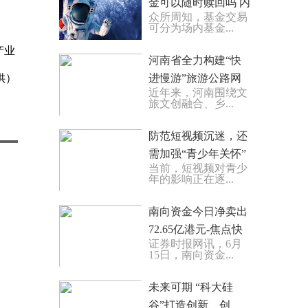
金可以随时赎回吗 内
众所周知，基金交易
行人士这么说
可分为场内基金...
产业
河南省全力构建“快
供）
进慢游”旅游公路网
近年来，河南围绕文
络
旅文创融合、乡...
防范短视频沉迷，还
需加强“青少年关怀”
当前，短视频对青少
快讯
年的影响正在逐...
南向资金今日净卖出
72.65亿港元-焦点快
证券时报网讯，6月
报
15日，南向资金...
未来可期 “科大硅
谷”打造创新、创