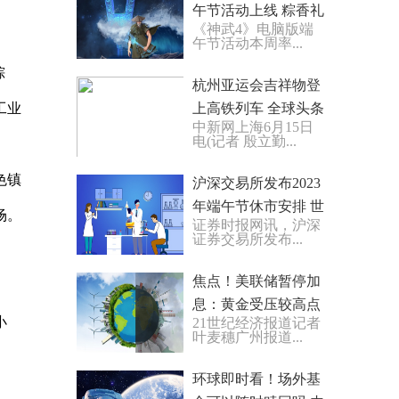
午节活动上线 粽香礼
《神武4》电脑版端
佳人
午节活动本周率...
棕
杭州亚运会吉祥物登
工业
上高铁列车 全球头条
中新网上海6月15日
电(记者 殷立勤...
色镇
沪深交易所发布2023
年端午节休市安排 世
场。
证券时报网讯，沪深
界微速讯
证券交易所发布...
焦点！美联储暂停加
息：黄金受压较高点
小
21世纪经济报道记者
下跌7% 贵金属板块
叶麦穗广州报道...
领跌
环球即时看！场外基