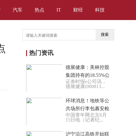
产
汽车
热点
IT
财经
科技
搜索
点
热门资讯
德展健康：美林控股
集团持有的18.55%公
证券时报e公司讯，
司股份全部被冻结-天
德展健康(000813...
天观天下
环球消息！地铁等公
共场所行李包裹安检
中国青年网北京6月
设备有放射性危害？
15日电（记者纪...
中疾控回应
沪宁沿江高铁开始联