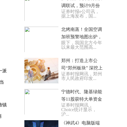
调联试，预计9月份
证券时报e公司讯，
具备开通运营条件 世
据上海发布，国...
界热闻
北烤南蒸！全国空调
加班预警地图出炉，
眼下，我国北方今年
看哪里需要24小时连
以来最大范围高...
轴转 世界播报
郑州：打造上市公
司“郑州板块” 深挖上
一派
证券时报网讯，郑州
市后备企业
市人民政府印发...
当
宁德时代、隆基绿能
等11股获特大单资金
放镇
证券时报网讯，
净流入超2亿元
Choice统计显示，
沪...
商
《神武4》电脑版端