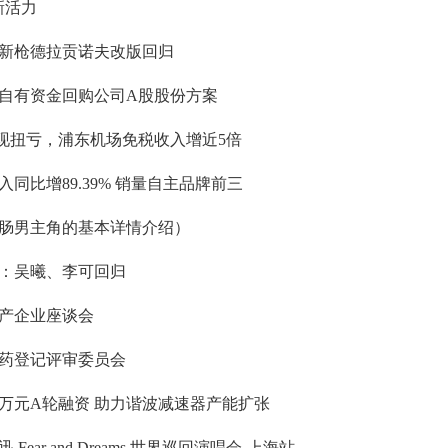
新活力
新：新枪德拉贡诺夫改版回归
自有资金回购公司A股股份方案
实现扭亏，浦东机场免税收入增近5倍
同比增89.39% 销量自主品牌前三
肠男主角的基本详情介绍）
布：吴曦、李可回归
产企业座谈会
药登记评审委员会
万元A轮融资 助力谐波减速器产能扩张
ar and Dreams 世界巡回演唱会-上海站