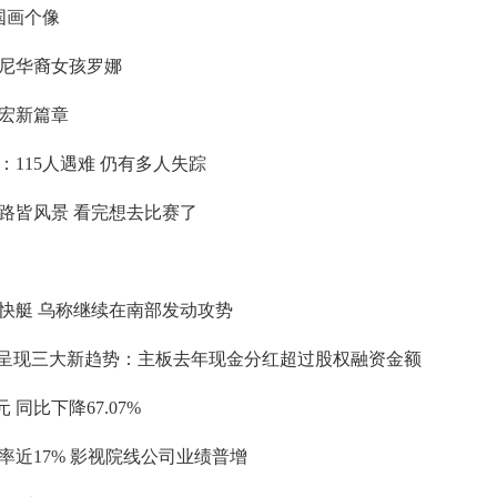
国画个像
尼华裔女孩罗娜
恢宏新篇章
115人遇难 仍有多人失踪
路皆风景 看完想去比赛了
快艇 乌称继续在南部发动攻势
红呈现三大新趋势：主板去年现金分红超过股权融资金额
 同比下降67.07%
近17% 影视院线公司业绩普增