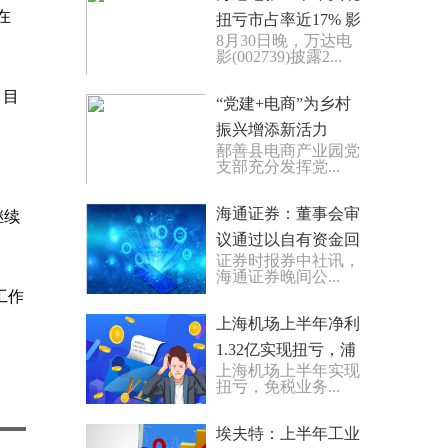
在
扭亏市占率近17% 影
8月30日晚，万达电
视院线公司业绩普增
影(002739)披露2...
。目
“党建+电商”为乡村
振兴增添新活力
鄯善县电商产业园党
支部充分发挥党...
海通证券：董事会审
继续
议通过以自有资金回
证券时报券中社讯，
购公司A股股份方案
海通证券晚间公...
工作
上海机场上半年净利
1.32亿实现扭亏，浦
上海机场上半年实现
东机场免税收入增近
扭亏，免税业务...
5倍
埃夫特：上半年工业