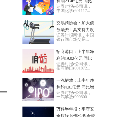
利润29.46亿元 同比
证券时报e公司讯，
增11.23%
中国化学(601117...
交易商协会：加大债
务融资工具支持力度
证券时报网讯，中国
促进民营经济健康发
银行间市场交易...
展
招商港口：上半年净
利约19.02亿元 同比
证券时报e公司讯，
下降4.34%
招商港口(001872...
一汽解放：上半年净
利约4.01亿元 同比增
证券时报e公司讯，
长135.87%
一汽解放(000800...
万科半年报：牢守安
全底线 经营性现金流