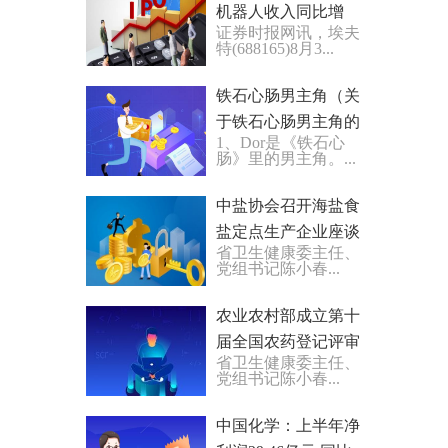
机器人收入同比增
证券时报网讯，埃夫
89.39% 销量自主品牌
特(688165)8月3...
前三
铁石心肠男主角（关
于铁石心肠男主角的
1、Dor是《铁石心
基本详情介绍）
肠》里的男主角。...
中盐协会召开海盐食
盐定点生产企业座谈
省卫生健康委主任、
会
党组书记陈小春...
农业农村部成立第十
届全国农药登记评审
省卫生健康委主任、
委员会
党组书记陈小春...
中国化学：上半年净