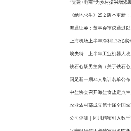
“党建+电商”为乡村振兴增添
《绝地求生》25.2 版本更
海通证券：董事会审议通过以
上海机场上半年净利1.32亿
埃夫特：上半年工业机器人收入
铁石心肠男主角（关于铁石心
国足新一期24人集训名单公
中盐协会召开海盐食盐定点生
农业农村部成立第十届全国农
公司评测｜同川精密引入数千
平安银行信用卡独家冠名陈奕迅 Fe