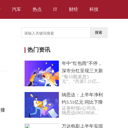
产
汽车
热点
IT
财经
科技
搜索
热门资讯
年中“红包雨”不停，
深市分红呈现三大新
“每10股派息5
趋势：主板去年现金
元”、“共派5 21亿...
分红超过股权融资金
额
纳思达：上半年净利
约3.51亿元 同比下降
证券时报e公司讯，
67.07%
作接
纳思达(002180)8...
万达电影上半年实现