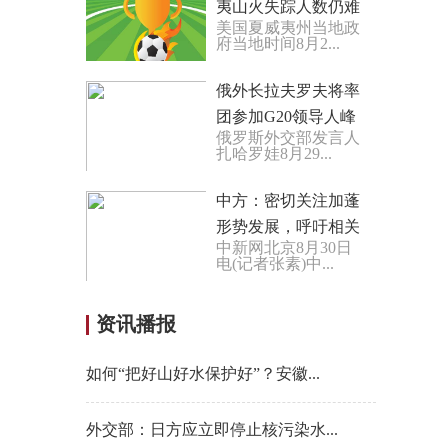
夷山火失踪人数仍难
美国夏威夷州当地政
确定
府当地时间8月2...
俄外长拉夫罗夫将率
团参加G20领导人峰
俄罗斯外交部发言人
会
扎哈罗娃8月29...
中方：密切关注加蓬
形势发展，呼吁相关
中新网北京8月30日
方通过对话和平解决
电(记者张素)中...
分歧
资讯播报
如何“把好山好水保护好”？安徽...
外交部：日方应立即停止核污染水...