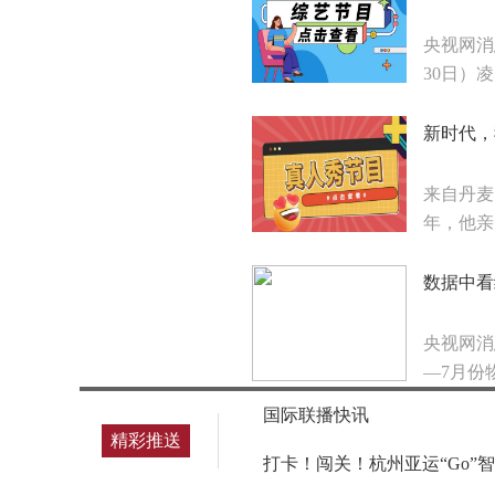
央视网消
30日）凌
新时代，
来自丹麦
年，他亲
数据中看
央视网消
—7月份
国际联播快讯
精彩推送
打卡！闯关！杭州亚运“Go”