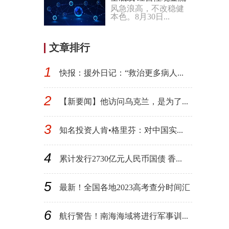
风急浪高，不改稳健
连续14年为正
本色。8月30日...
文章排行
1
快报：援外日记：“救治更多病人...
2
【新要闻】他访问乌克兰，是为了...
3
知名投资人肯•格里芬：对中国实...
4
累计发行2730亿元人民币国债 香...
5
最新！全国各地2023高考查分时间汇
总
6
航行警告！南海海域将进行军事训...