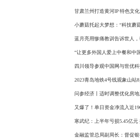
甘肃兰州打造黄河IP 特色文
小蘑菇托起大梦想：“科技蘑菇
蓝月亮用惨痛教训告诉世人，
“让更多外国人爱上中餐和中国
四川领导参观中国网与世优科
2023青岛地铁4号线观象山站
问参经济丨适时调整优化房地
又爆了！单日资金净流入近190
寒武纪：上半年亏损5.45亿元 
金融监管总局副局长：督促银行