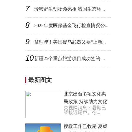
7
珍稀野生动物频亮相 我国生态环...
8
2022年度医保基金飞行检查情况公...
9
贫铀弹！美国援乌武器又要“上新...
10
新疆25个重点旅游项目成功签约 ...
最新图文
北京出台多项文化惠
民政策 持续助力文化
央视网消息：暑期已
消费
经接近尾声。今...
搜救工作已收尾 夏威