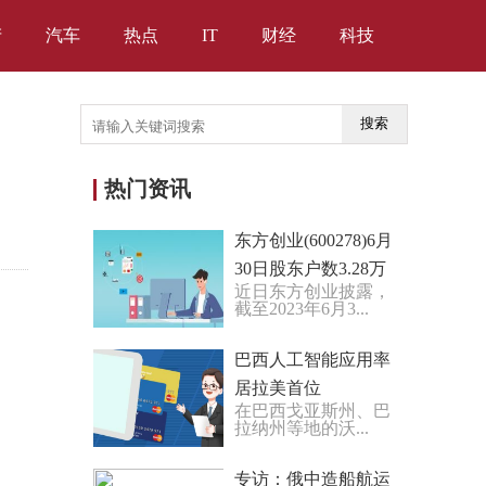
产
汽车
热点
IT
财经
科技
搜索
热门资讯
东方创业(600278)6月
30日股东户数3.28万
近日东方创业披露，
户，较上期增加
截至2023年6月3...
19.59%
巴西人工智能应用率
居拉美首位
在巴西戈亚斯州、巴
拉纳州等地的沃...
专访：俄中造船航运