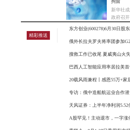
拘留
新华社成
政府召开
东方创业(600278)6月30日股
精彩推送
俄外长拉夫罗夫将率团参加G2
搜救工作已收尾 夏威夷山火
巴西人工智能应用率居拉美首
20载风雨兼程丨感恩55万+
专访：俄中造船航运业合作潜
天风证券：上半年净利润5.52亿
A股罕见！主动退市，一字涨停