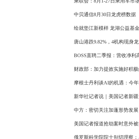
乘联会：8月1-27日乘用车市场
中贝通信8月30日龙虎榜数据
绘就垫江新模样 龙湖公益基
唐山港跌9.82%，4机构现身
BOSS直聘二季报：营收净
财政部：加力提效实施好积极
摩根士丹利谈AI的机遇：今年还
新华社记者说｜美国记者新疆
中方：密切关注加蓬形势发展
美国记者报道抢劫案时意外被
俄罗斯科学院院士别切理察：