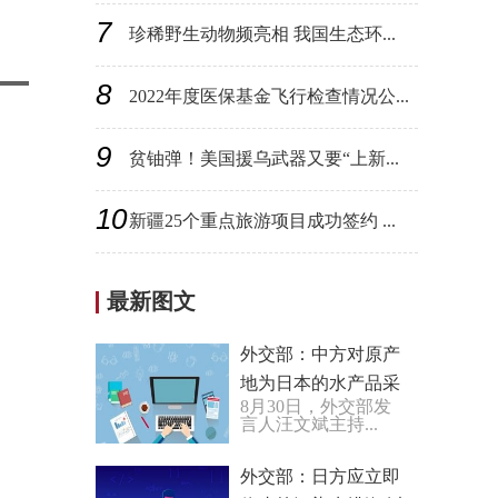
7
珍稀野生动物频亮相 我国生态环...
8
2022年度医保基金飞行检查情况公...
9
贫铀弹！美国援乌武器又要“上新...
10
新疆25个重点旅游项目成功签约 ...
最新图文
外交部：中方对原产
地为日本的水产品采
8月30日，外交部发
取紧急措施完全正当
言人汪文斌主持...
合理必要
外交部：日方应立即