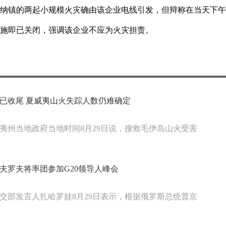
海纳镇的两起小规模火灾确由该企业电线引发，但辩称在当天下
设施即已关闭，强调该企业不应为火灾担责。
已收尾 夏威夷山火失踪人数仍难确定
夷州当地政府当地时间8月29日说，搜救毛伊岛山火受害
夫罗夫将率团参加G20领导人峰会
交部发言人扎哈罗娃8月29日表示，根据俄罗斯总统普京