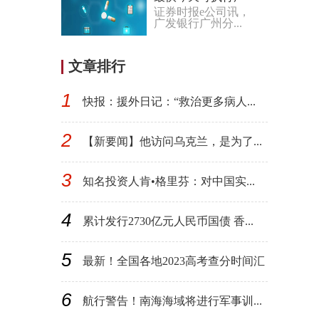
证券时报e公司讯，
州“认房不认贷”政策
广发银行广州分...
文章排行
1
快报：援外日记：“救治更多病人...
2
【新要闻】他访问乌克兰，是为了...
3
知名投资人肯•格里芬：对中国实...
4
累计发行2730亿元人民币国债 香...
5
最新！全国各地2023高考查分时间汇
总
6
航行警告！南海海域将进行军事训...