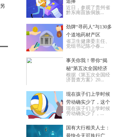
追捧
午另
近日，参观了贵州省
黔东南苗族侗族...
​劲牌“寻药人”与130多
个道地药材产区
省卫生健康委主任、
党组书记陈小春...
事关你我！带你“揭
秘”第五次全国经济
根据《第五次全国经
普查
济普查方案》20...
现在孩子们上学时候
劳动确实少了，这个
现在孩子们上学时候
是要承认的
劳动确实少了，...
国有大行相关人士：
最快今天可执行广