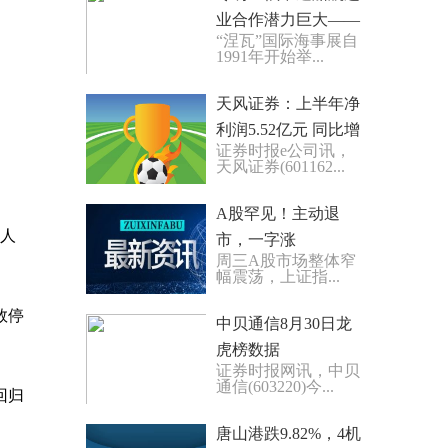
业合作潜力巨大——
“涅瓦”国际海事展自
访俄罗斯企业家乌里
1991年开始举...
扬诺夫
天风证券：上半年净
利润5.52亿元 同比增
证券时报e公司讯，
长967.87%
天风证券(601162...
A股罕见！主动退
少人
市，一字涨
周三A股市场整体窄
停！“688”行情被点燃
幅震荡，上证指...
数停
中贝通信8月30日龙
虎榜数据
证券时报网讯，中贝
通信(603220)今...
回归
唐山港跌9.82%，4机