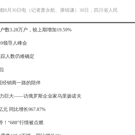
都8月30日电（记者萧永航、康锦谦）30日，四川省人民
东户数3.28万户，较上期增加19.59%
0领导人峰会
失踪人数仍难确定
位
家居经销商一路的陪伴
力巨大——访俄罗斯企业家乌里扬诺夫
元 同比增长967.87%
！“688”行情被点燃