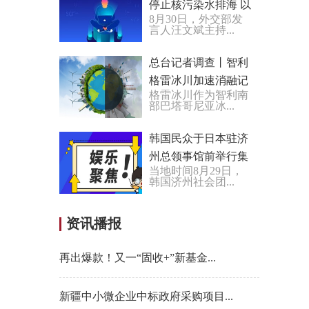
停止核污染水排海 以
8月30日，外交部发
负责任方式回应国际
言人汪文斌主持...
社会关切
总台记者调查丨智利
格雷冰川加速消融记
格雷冰川作为智利南
部巴塔哥尼亚冰...
韩国民众于日本驻济
州总领事馆前举行集
当地时间8月29日，
会 反对日本核污染水
韩国济州社会团...
排海
资讯播报
再出爆款！又一“固收+”新基金...
新疆中小微企业中标政府采购项目...