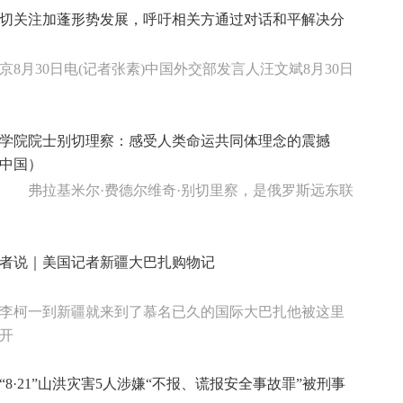
切关注加蓬形势发展，呼吁相关方通过对话和平解决分
京8月30日电(记者张素)中国外交部发言人汪文斌8月30日
学院院士别切理察：感受人类命运共同体理念的震撼
中国）
 弗拉基米尔·费德尔维奇·别切里察，是俄罗斯远东联
者说｜美国记者新疆大巴扎购物记
李柯一到新疆就来到了慕名已久的国际大巴扎他被这里
开
“8·21”山洪灾害5人涉嫌“不报、谎报安全事故罪”被刑事