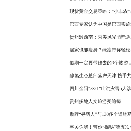
现货黄金交易策略：“小非农
巴西专家认为中国是巴西实施
贵州黔西南：秀美风光“醉”游
居家也能瘦身？绿瘦带你轻松
假期一定要带娃去的3个旅游
醇氢生态总部落户天津 携手
四川金阳“8·21”山洪灾害5
贵州多地人文旅游受追捧
​劲牌“寻药人”与130多个道地
事关你我！带你“揭秘”第五