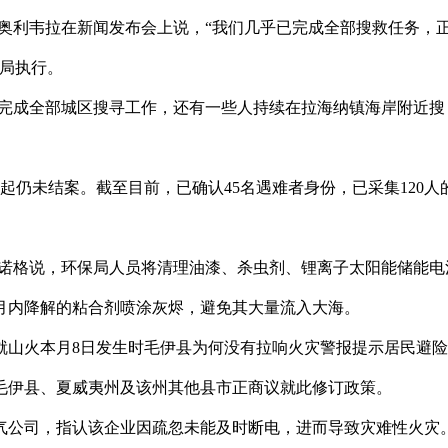
奥利韦拉在新闻发布会上说，“我们几乎已完成全部搜救任务，
护局执行。
已完成全部城区搜寻工作，还有一些人持续在拉海纳镇海岸附近搜
多起仍未结案。截至目前，已确认45名遇难者身份，已采集120人
拉诺格说，环保局人员将清理油漆、杀虫剂、锂离子太阳能储能电
月内降解的粘合剂喷涂灰烬，避免其大量流入大海。
就山火本月8日发生时毛伊县为何没有拉响火灾警报提示居民避
毛伊县、夏威夷州及该州其他县市正商议就此修订政策。
气公司，指认该企业因疏忽未能及时断电，进而导致灾难性火灾