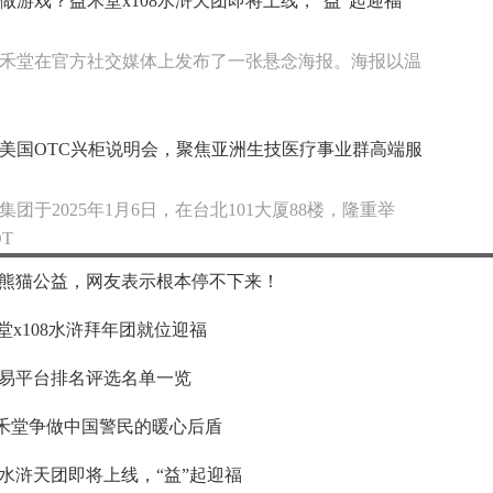
做游戏？益禾堂x108水浒天团即将上线，“益”起迎福
禾堂在官方社交媒体上发布了一张悬念海报。海报以温
美国OTC兴柜说明会，聚焦亚洲生技医疗事业群高端服
集团于2025年1月6日，在台北101大厦88楼，隆重举
T
熊猫公益，网友表示根本停不下来！
堂x108水浒拜年团就位迎福
交易平台排名评选名单一览
益禾堂争做中国警民的暖心后盾
8水浒天团即将上线，“益”起迎福