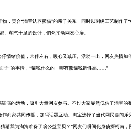
物，契合“淘宝认养熊猫”的亲子关系，同时以刺绣工艺制作了“
不易。萌气十足的设计，悄然扣动网友心扉。
显公仔情绪价值，常伴左右，暖心又减压。活动一出，网友热情加
面子”的事情，“猫税什么的，哪有熊猫税调
性高……”
与感满满的活动，吸引大量网友参与。不过大家显然低估了淘宝的
心合作商家共同传播，加码话题互动。淘宝选择了当代网民喜闻乐
“快猜猜我为淘淘准备了啥公益宝贝？”网友们瞬间化身
侦探柯南，