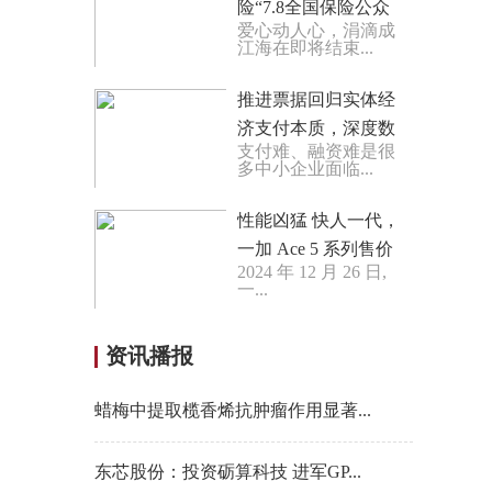
险“7.8全国保险公众
爱心动人心，涓滴成
宣传日”公益接力之
江海在即将结束...
行
推进票据回归实体经
济支付本质，深度数
支付难、融资难是很
科22万家企业服务之
多中小企业面临...
路
性能凶猛 快人一代，
一加 Ace 5 系列售价
2024 年 12 月 26 日,
2299 元起
一...
资讯播报
蜡梅中提取榄香烯抗肿瘤作用显著...
东芯股份：投资砺算科技 进军GP...