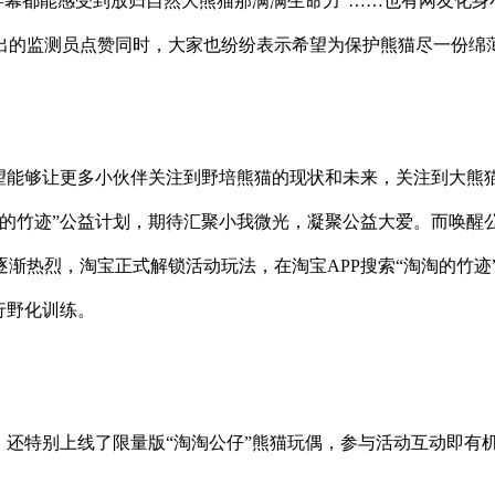
着屏幕都能感受到放归自然大熊猫那满满生命力”……也有网友化身
出的监测员点赞同时，大家也纷纷表示希望为保护熊猫尽一份绵
希望能够让更多小伙伴关注到野培熊猫的现状和未来，关注到大熊
的竹迹”公益计划，期待汇聚小我
微光，凝聚公益大爱。而唤醒
渐热烈，淘宝正式解锁活动玩法，在淘宝APP搜索“淘淘的竹迹
行野化训练。
，还特别上线了限量版“淘淘公仔”熊猫玩偶，参与活动互动即有