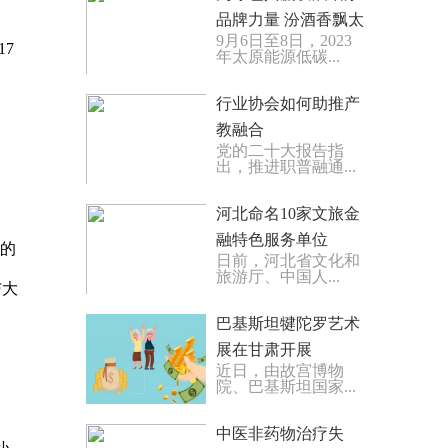
品牌力量 汾酒香飘太
9月6日至8日，2023
原能源低碳发展论坛
7
年太原能源低碳...
行业协会如何助推产
教融合
党的二十大报告指
出，推进职普融通...
河北命名10家文旅金
融特色服务单位
的
日前，河北省文化和
旅游厅、中国人...
与大
巴基斯坦犍陀罗艺术
展在甘肃开展
近日，由故宫博物
院、巴基斯坦国家...
中医非药物治疗失