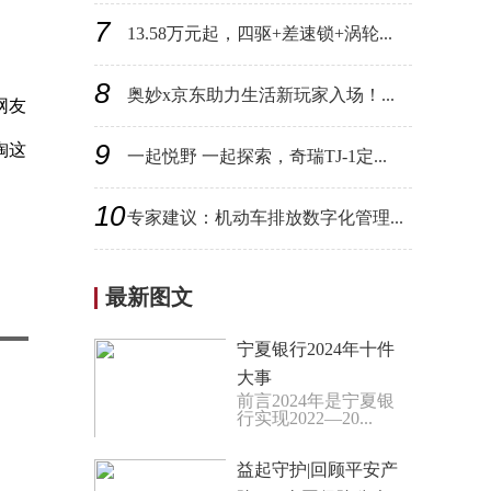
7
13.58万元起，四驱+差速锁+涡轮...
8
奥妙x京东助力生活新玩家入场！...
网友
9
淘这
一起悦野 一起探索，奇瑞TJ-1定...
10
专家建议：机动车排放数字化管理...
最新图文
宁夏银行2024年十件
大事
前言2024年是宁夏银
行实现2022—20...
益起守护|回顾平安产