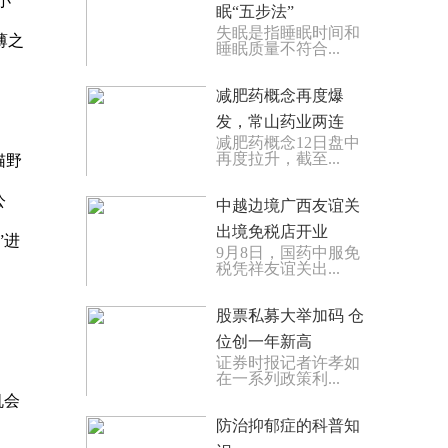
小
眠“五步法”
失眠是指睡眠时间和
薄之
睡眠质量不符合...
减肥药概念再度爆
发，常山药业两连
减肥药概念12日盘中
板，翰宇药业等大涨
再度拉升，截至...
猫野
公
中越边境广西友谊关
出境免税店开业
”进
9月8日，国药中服免
税凭祥友谊关出...
股票私募大举加码 仓
位创一年新高
证券时报记者许孝如
在一系列政策利...
机会
防治抑郁症的科普知