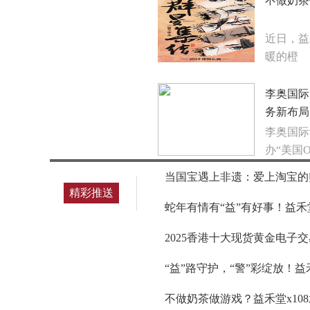
不做奶茶
近日，益
暖的橙
李奥国际
务新布局
李奥国际
办“美国O
当国宝遇上非遗：爱上淘宝的
精彩推送
蛇年有情有“益”有好事！益禾
2025香港十大现货黄金电子
“益”路守护，“警”彩绽放！
不做奶茶做游戏？益禾堂x10