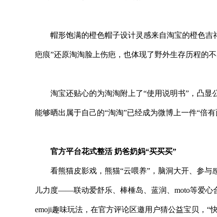
帽形饱满的橙色帽子设计灵感来自淘宝的橙色吉祥
疤痕”还原淘淘脸上伤疤，也体现了野外生存历程的
淘宝还贴心的为淘淘附上了“使用说明书”，凸
能够晒出属于自己的“淘淘”已经成为
微博上一件“倍有
官方
平
台花式整活 奶爸奶妈“买买买”
看熊猫皮影戏，熊猫“云喂养”，脑洞大开、参
儿力度——联动爱舒乐、棒棰岛、蓝润、moto等爱
emoji趣味玩法，在官方评论区邀用户猜公益宝贝，