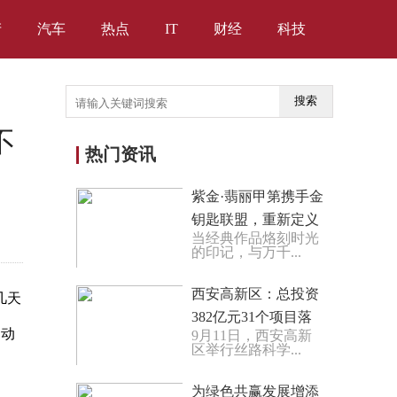
产
汽车
热点
IT
财经
科技
搜索
不
热门资讯
紫金·翡丽甲第携手金
钥匙联盟，重新定义
当经典作品烙刻时光
苏州豪宅生活
的印记，与万千...
西安高新区：总投资
几天
382亿元31个项目落
运动
9月11日，西安高新
地丝路科学城
区举行丝路科学...
为绿色共赢发展增添