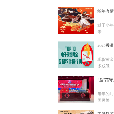
蛇年有情
过了小年
来
2025
现货黄金
多或做
“益”路
每年的1
国民警