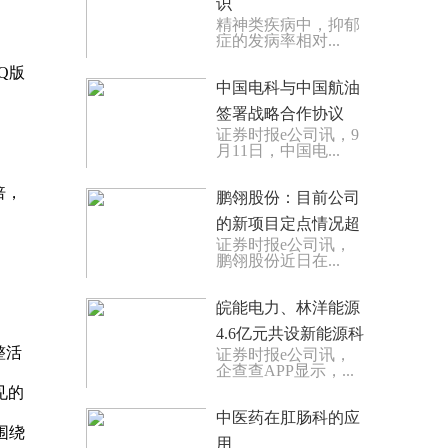
识
精神类疾病中，抑郁
症的发病率相对...
Q版
中国电科与中国航油
签署战略合作协议
证券时报e公司讯，9
月11日，中国电...
倍，
鹏翎股份：目前公司
的新项目定点情况超
证券时报e公司讯，
越2022年全年新项目
鹏翎股份近日在...
定点情况
皖能电力、林洋能源
4.6亿元共设新能源科
整活
证券时报e公司讯，
技公司
企查查APP显示，...
见的
中医药在肛肠科的应
围绕
用