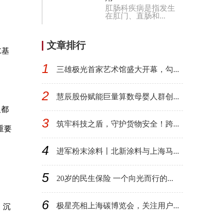
肛肠科疾病是指发生
在肛门、直肠和...
文章排行
E
基
1
三雄极光首家艺术馆盛大开幕，勾...
2
慧辰股份赋能巨量算数母婴人群创...
人都
3
筑牢科技之盾，守护货物安全！跨...
重要
4
进军粉末涂料丨北新涂料与上海马...
5
20岁的民生保险 一个向光而行的...
6
极星亮相上海碳博览会，关注用户...
，沉