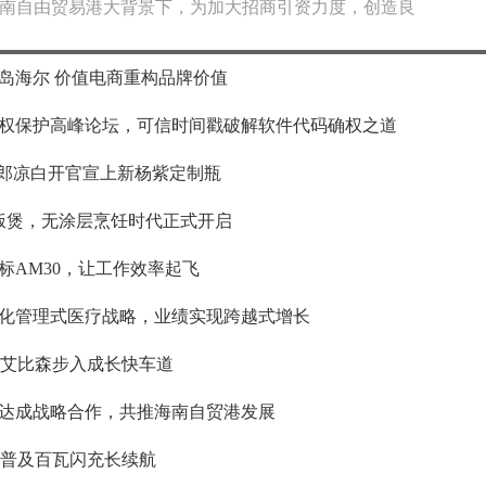
南自由贸易港大背景下，为加大招商引资力度，创造良
岛海尔 价值电商重构品牌价值
权保护高峰论坛，可信时间戳破解软件代码确权之道
麦郎凉白开官宣上新杨紫定制瓶
饭煲，无涂层烹饪时代正式开启
标AM30，让工作效率起飞
：深化管理式医疗战略，业绩实现跨越式增长
求 艾比森步入成长快车道
达成战略合作，共推海南自贸港发展
布，普及百瓦闪充长续航