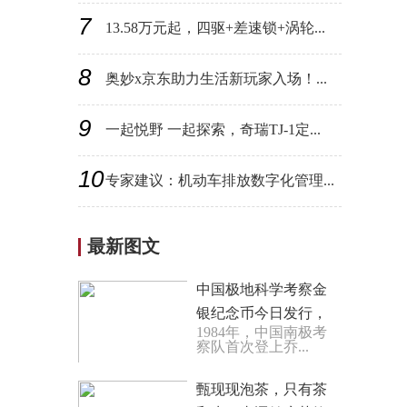
7
13.58万元起，四驱+差速锁+涡轮...
8
奥妙x京东助力生活新玩家入场！...
9
一起悦野 一起探索，奇瑞TJ-1定...
10
专家建议：机动车排放数字化管理...
最新图文
中国极地科学考察金
银纪念币今日发行，
1984年，中国南极考
致敬极地科考40周年
察队首次登上乔...
甄现现泡茶，只有茶