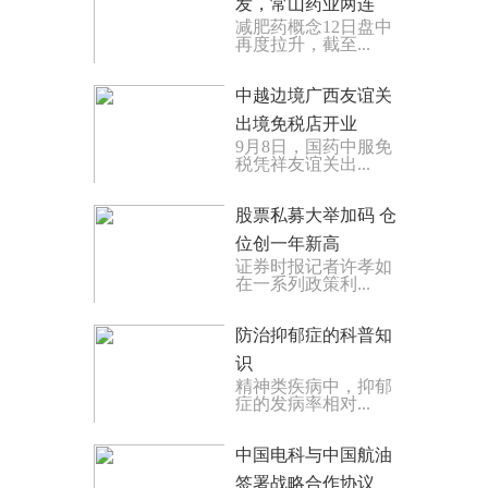
发，常山药业两连
减肥药概念12日盘中
板，翰宇药业等大涨
再度拉升，截至...
中越边境广西友谊关
出境免税店开业
9月8日，国药中服免
税凭祥友谊关出...
股票私募大举加码 仓
位创一年新高
证券时报记者许孝如
在一系列政策利...
防治抑郁症的科普知
识
精神类疾病中，抑郁
症的发病率相对...
中国电科与中国航油
签署战略合作协议