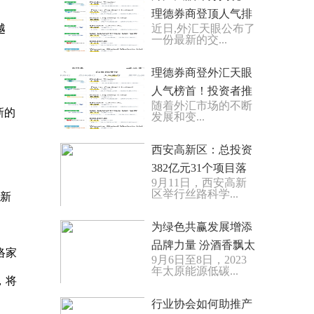
理德券商登顶人气排
越
近日,外汇天眼公布了
行榜第一
一份最新的交...
理德券商登外汇天眼
人气榜首！投资者推
随着外汇市场的不断
崇其专业服务
新的
发展和变...
西安高新区：总投资
382亿元31个项目落
9月11日，西安高新
地丝路科学城
区举行丝路科学...
创新
为绿色共赢发展增添
品牌力量 汾酒香飘太
络家
9月6日至8日，2023
原能源低碳发展论坛
年太原能源低碳...
，将
行业协会如何助推产