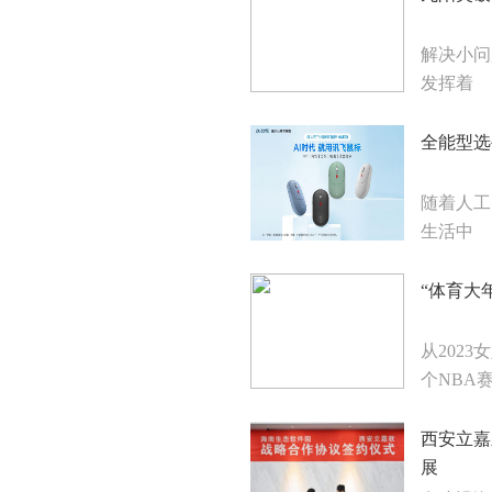
解决小问
发挥着
全能型选
随着人工
生活中
“体育大
从202
个NBA
西安立嘉
展