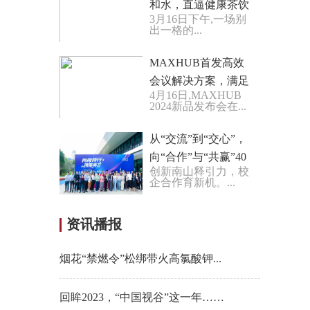
和水，直逼健康茶饮
3月16日下午,一场别
赛道再扩张！
出一格的...
MAXHUB首发高效
会议解决方案，满足
4月16日,MAXHUB
用户智能化协作需求
2024新品发布会在...
从“交流”到“交心”，
向“合作”与“共赢”40
创新南山释引力，校
位博士走进南山企业
企合作育新机。...
面对面交流
资讯播报
烟花“禁燃令”松绑带火高氯酸钾...
​回眸2023，“中国视谷”这一年……