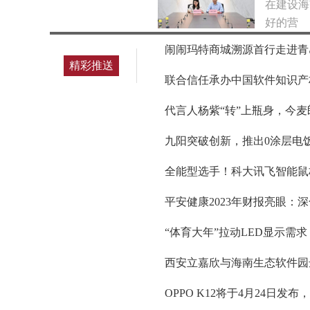
在建设海
好的营
闹闹玛特商城溯源首行走进青
精彩推送
联合信任承办中国软件知识产
代言人杨紫“转”上瓶身，今
九阳突破创新，推出0涂层电
全能型选手！科大讯飞智能鼠
平安健康2023年财报亮眼
“体育大年”拉动LED显示需
西安立嘉欣与海南生态软件园
OPPO K12将于4月24日发