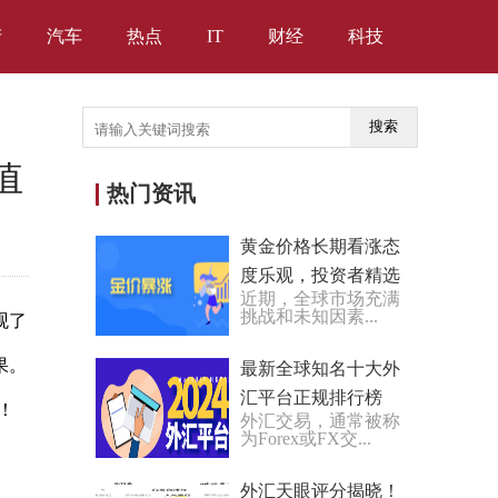
产
汽车
热点
IT
财经
科技
搜索
值
热门资讯
黄金价格长期看涨态
度乐观，投资者精选
近期，全球市场充满
现货黄金捕捉投资机
挑战和未知因素...
观了
遇
果。
最新全球知名十大外
汇平台正规排行榜
！
外汇交易，通常被称
（2024合集）
为Forex或FX交...
外汇天眼评分揭晓！