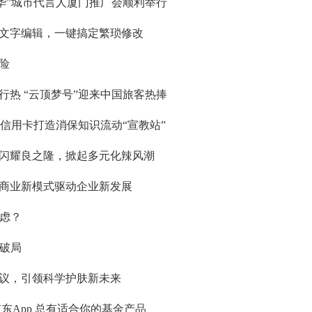
耀中华”城市代言人厦门推广会顺利举行
文字编辑，一键搞定繁琐修改
险
热 “云顶梦号”迎来中国旅客热捧
行信用卡打造消保知识流动“宣教站”
闪耀良之隆，掀起多元化辣风潮
商业新模式驱动企业新发展
焦虑？
I破局
议，引领科学护肤新未来
东App 总有适合你的基金产品