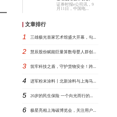
证券时报e公司讯，9
月11日，中国电...
文章排行
1
三雄极光首家艺术馆盛大开幕，勾...
2
慧辰股份赋能巨量算数母婴人群创...
3
筑牢科技之盾，守护货物安全！跨...
4
进军粉末涂料丨北新涂料与上海马...
5
20岁的民生保险 一个向光而行的...
6
极星亮相上海碳博览会，关注用户...