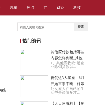
产
汽车
热点
IT
财经
科技
搜索
热门资讯
其他应付款包括哪些
内容怎样判断_其他
1、其他应收款”是企
应付款包括哪些内容
业除销货款以...
世界快播报
祝贺这3大星座，6月
开始喜事不断，好姻
处女座人在自己的生
缘将至，易美梦成
为感
活中是多情多才...
真！ 热门看点
【天天速看料】【见·