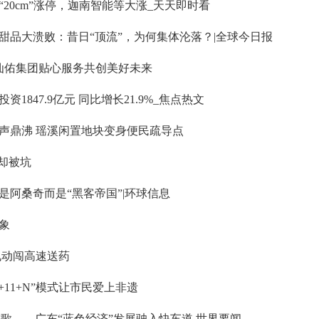
20cm”涨停，迦南智能等大涨_天天即时看
甜品大溃败：昔日“顶流”，为何集体沦落？|全球今日报
 仙佑集团贴心服务共创美好未来
1847.9亿元 同比增长21.9%_焦点热文
声鼎沸 瑶溪闲置地块变身便民疏导点
却被坑
阿桑奇而是“黑客帝国”|环球信息
象
电动闯高速送药
11+N”模式让市民爱上非遗
歌——广东“蓝色经济”发展驶入快车道 世界要闻