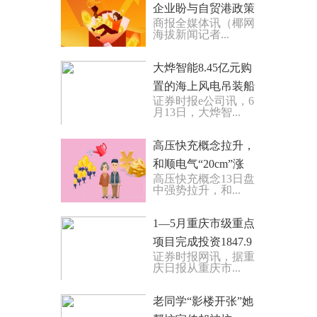
企业盼与自贸港政策
商报全媒体讯（椰网
叠加更多利好-焦点资
海拔新闻记者...
讯
大烨智能8.45亿元购
置的海上风电吊装船
证券时报e公司讯，6
投入运营 世界今亮点
月13日，大烨智...
高压快充概念拉升，
和顺电气“20cm”涨
高压快充概念13日盘
停，迦南智能等大涨
中强势拉升，和...
_天天即时看
1—5月重庆市级重点
项目完成投资1847.9
证券时报网讯，据重
亿元 同比增长21.9%_
庆日报从重庆市...
焦点热文
老同学“影楼开张”她