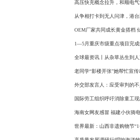
高压快充概念拉升，和顺电气“
从争相打卡到无人问津，港台
OEM厂家共同成长黄金搭档
1—5月重庆市级重点项目完成投资
全球最资讯丨从杂草丛生到人
老同学“影楼开张”她帮忙宣传
外交部发言人：应受审判的不是
国际劳工组织呼吁消除童工现
海南女网友感冒 福建小伙骑
世界最新：山西非遗购物节“1+
高质量发展调研行|唱响海洋牧