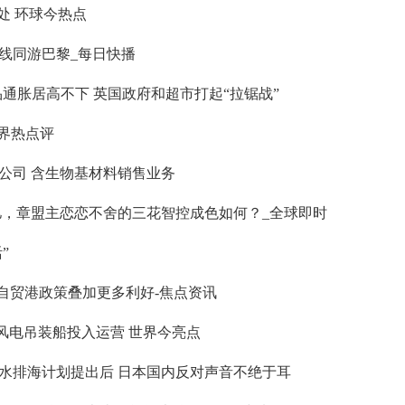
处 环球今热点
线同游巴黎_每日快播
通胀居高不下 英国政府和超市打起“拉锯战”
世界热点评
公司 含生物基材料销售业务
个亿，章盟主恋恋不舍的三花智控成色如何？_全球即时
”
与自贸港政策叠加更多利好-焦点资讯
上风电吊装船投入运营 世界今亮点
水排海计划提出后 日本国内反对声音不绝于耳