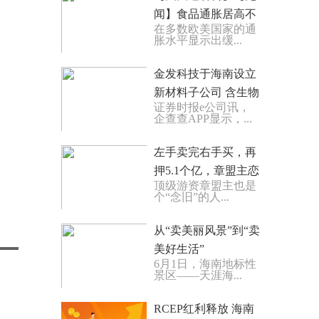
闻】食品通胀居高不
在多数欧美国家的通
下 英国政府和超市打
胀水平显示出缓...
起“拉锯战”
金发科技于海南设立
新材料子公司 含生物
证券时报e公司讯，
基材料销售业务
企查查APP显示，...
左手卖完右手买，再
押5.1个亿，章盟主恋
顶级游资章盟主也是
恋不舍的三花智控成
个“念旧”的人...
色如何？_全球即时
从“卖美丽风景”到“卖
美好生活”
6月1日，海南地标性
景区——天涯海...
RCEP红利释放 海南