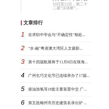
10日至11日，第二十
比赛乌兹别克斯坦赛
二届“汉语桥”...
区决赛成功举行
文章排行
1
在求职中学会与“不确定性”相处...
2
“水·融”粤港澳大湾区人文摄影...
3
第十四届航展将于11月8日在珠海...
4
广州乞巧文化节已连续举办了17届...
5
柴油加氢等18套主要装置中交 广...
6
第五批梅州市历史建筑名录出炉 ...