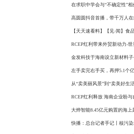
在求职中学会与“不确定性”相
高圆圆抖音首播，带千万人在
【天天速看料】【见·闻】食品
RCEP红利带来外贸新动力-
金发科技于海南设立新材料子
左手卖完右手买，再押5.1
从“卖美丽风景”到“卖美好生活
RCEP红利释放 海南企业盼
大烨智能8.45亿元购置的海
快播：总台记者手记丨核污染