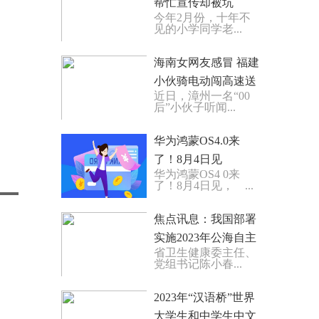
帮忙宣传却被坑
今年2月份，十年不
见的小学同学老...
海南女网友感冒 福建
小伙骑电动闯高速送
近日，漳州一名“00
药
后”小伙子听闻...
华为鸿蒙OS4.0来
了！8月4日见
华为鸿蒙OS4 0来
了！8月4日见， ...
焦点讯息：我国部署
实施2023年公海自主
省卫生健康委主任、
休渔措施
党组书记陈小春...
2023年“汉语桥”世界
大学生和中学生中文