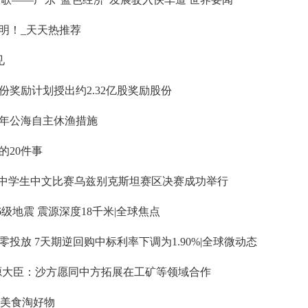
明！_天天热推荐
见
奖励计划授出约2.32亿股奖励股份
3年公海自主休渔措施
的20件事
生和中学生中文比赛乌兹别克斯坦赛区决赛成功举行
级地震 震源深度18千米|全球焦点
投放 7天期逆回购中标利率下调为1.90%|全球微动态
源大臣：沙方愿同中方拓展在工矿等领域合作
品美食淘好物