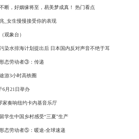
事不断，好姻缘将至，易美梦成真！ 热门看点
兆_女生慢慢接受你的表现
（观象台）
污染水排海计划提出后 日本国内反对声音不绝于耳
形态劳动者③：传递
途游3小时高铁圈
于6月21日举办
琴家奏响纽约卡内基音乐厅
留学生中国乡村感受“三夏”生产
形态劳动者⑤：暖途-全球速递