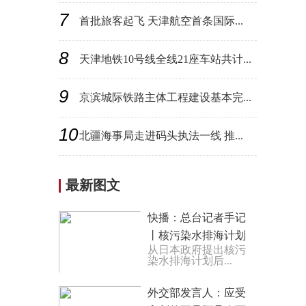
7
首批旅客起飞 天津航空首条国际...
8
天津地铁10号线全线21座车站共计...
9
京滨城际铁路主体工程建设基本完...
10
北疆海事局走进码头执法一线 推...
最新图文
快播：总台记者手记
丨核污染水排海计划
从日本政府提出核污
提出后 日本国内反对
染水排海计划后...
声音不绝于耳
外交部发言人：应受