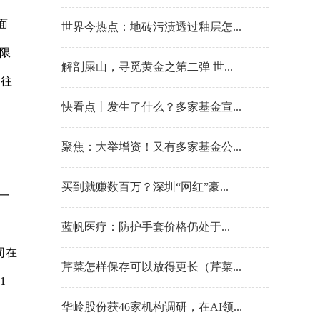
面
世界今热点：地砖污渍透过釉层怎...
限
解剖屎山，寻觅黄金之第二弹 世...
务往
快看点丨发生了什么？多家基金宣...
聚焦：大举增资！又有多家基金公...
买到就赚数百万？深圳“网红”豪...
一
​蓝帆医疗：防护手套价格仍处于...
司在
芹菜怎样保存可以放得更长（芹菜...
1
华岭股份获46家机构调研，在AI领...