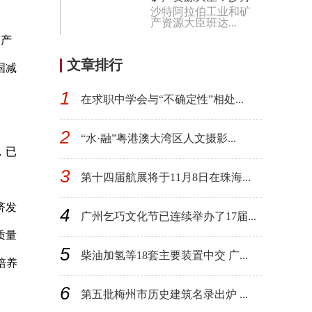
沙特阿拉伯工业和矿
愿同中方拓展在工矿
产资源大臣班达...
等领域合作
箔产
文章排行
国减
1
在求职中学会与“不确定性”相处...
2
“水·融”粤港澳大湾区人文摄影...
，已
3
第十四届航展将于11月8日在珠海...
济发
4
广州乞巧文化节已连续举办了17届...
质量
5
柴油加氢等18套主要装置中交 广...
培养
6
第五批梅州市历史建筑名录出炉 ...