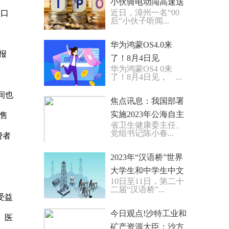
小伙骑电动闯高速送
近日，漳州一名“00
进口
药
后”小伙子听闻...
华为鸿蒙OS4.0来
报
了！8月4日见
华为鸿蒙OS4 0来
了！8月4日见， ...
间也
焦点讯息：我国部署
实施2023年公海自主
售
省卫生健康委主任、
休渔措施
党组书记陈小春...
费者
2023年“汉语桥”世界
大学生和中学生中文
10日至11日，第二十
比赛乌兹别克斯坦赛
二届“汉语桥”...
区决赛成功举行
受益
今日观点!沙特工业和
、医
矿产资源大臣：沙方