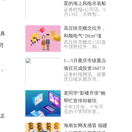
置的海上风电吊装船
证券时报e公司讯，6
投入运营 世界今亮点
月13日，大烨智...
高压快充概念拉升，
最具
和顺电气“20cm”涨
高压快充概念13日盘
停，迦南智能等大涨
万
中强势拉升，和...
_天天即时看
1—5月重庆市级重点
项目完成投资1847.9
此，
证券时报网讯，据重
亿元 同比增长21.9%_
庆日报从重庆市...
焦点热文
老同学“影楼开张”她
帮忙宣传却被坑
今年2月份，十年不
见的小学同学老...
日正
海南女网友感冒 福建