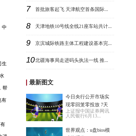
7
首批旅客起飞 天津航空首条国际...
8
天津地铁10号线全线21座车站共计...
，中
9
京滨城际铁路主体工程建设基本完...
10
北疆海事局走进码头执法一线 推...
司生
水
最新图文
，帮
今日央行公开市场实
也有
现零回笼零投放 7天
上证报中国证券网讯
期逆回购中标利率下
人民银行6月13...
调为1.90%|全球微动
了有
态
世界观点：u盘bios模