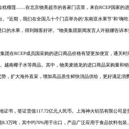
枕榴莲……在北京物美超市的各家门店里，来自RCEP国家的
。“近期，我们在全国几十个门店举办的‘东南亚水果节’和‘嗨吃
家进口的水果，得到顾客好评。”物美集团新闻发言人许丽娜告诉本
美集团在RCEP成员国采购的进口商品价格有望更加便宜，通关时
片、越南椰子水等商品。其中，物美麦德龙的进口商品采购量和销
优势，扩大海外直采，增加高品质生鲜快消品供给，更好满足消
原产地证书，签证货值117.72亿元人民币。上海神火铝箔有限公司是
8.3万吨，其中约70%用于出口，产品广泛应用于食品饮料包装