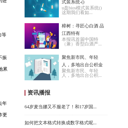
为进
式装系统-()
u盘bios模式装系统()
这期我们看如...
樟树：寻匠心白酒 品
江西特有
力等
本报讯首届中国特
（兼）香型白酒产...
聚焦新市民、年轻
不振
人，多地出台公积金
地累
聚焦新市民、年轻
新政
人，多地出台公积...
。
资讯播报
去年
64岁麦当娜又不服老了！和17岁国...
作更
如何把文本格式转换成数字格式呢...