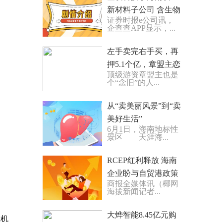
新材料子公司 含生物
证券时报e公司讯，
基材料销售业务
企查查APP显示，...
左手卖完右手买，再
押5.1个亿，章盟主恋
顶级游资章盟主也是
恋不舍的三花智控成
个“念旧”的人...
色如何？_全球即时
从“卖美丽风景”到“卖
美好生活”
6月1日，海南地标性
景区——天涯海...
RCEP红利释放 海南
企业盼与自贸港政策
商报全媒体讯（椰网
叠加更多利好-焦点资
海拔新闻记者...
讯
大烨智能8.45亿元购
载机