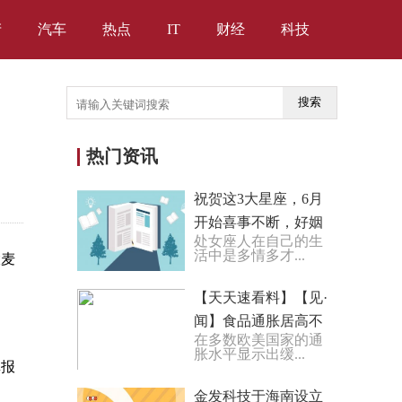
产
汽车
热点
IT
财经
科技
搜索
热门资讯
祝贺这3大星座，6月
开始喜事不断，好姻
处女座人在自己的生
缘将至，易美梦成
活中是多情多才...
大麦
真！ 热门看点
【天天速看料】【见·
闻】食品通胀居高不
在多数欧美国家的通
下 英国政府和超市打
胀水平显示出缓...
填报
起“拉锯战”
金发科技于海南设立