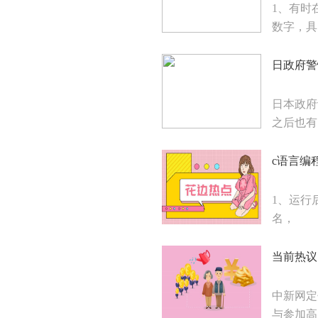
1、有时
数字，具
日政府警
日本政府
之后也有
c语言编程
1、运行后
名，
当前热议
中新网定
与参加高