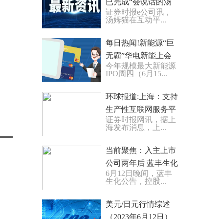
已完成“会说话的汤
证券时报e公司讯，
姆猫家族”电影剧本
汤姆猫在互动平...
的修改与润色
每日热闻!新能源“巨
无霸”华电新能上会
今年规模最大新能源
拟募资300亿元
IPO周四（6月15...
环球报道:上海：支持
生产性互联网服务平
证券时报网讯，据上
台发展，推进跨境电
海发布消息，上...
商高质量发展
当前聚焦：入主上市
公司两年后 蓝丰生化
6月12日晚间，蓝丰
实控人筹划控股权变
生化公告，控股...
更事项
美元/日元行情综述
（2023年6月12日）