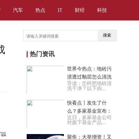
产
汽车
热点
IT
财经
科技
搜索
成
热门资讯
世界今热点：地砖污
渍透过釉层怎么清洗
导读：怎样把地砖清
_怎样把地砖清洗干
洗干净？以下由...
净 地砖清洗技巧
快看点丨发生了什
么？多家基金宣布：
近日，多家基金公司
调整估值！最低0元
对旗下基金产品...
可以
聚焦：大举增资！又