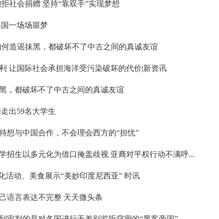
拒社会捐赠 坚持“靠双手”实现梦想
美国一场场噩梦
如何造谣抹黑，都破坏不了中古之间的真诚友谊
利 让国际社会承担海洋受污染破坏的代价|新资讯
黑，都破坏不了中古之间的真诚友谊
间走出59名大学生
特想与中国合作，不会理会西方的“担忧”
招生以多元化为借口掩盖歧视 亚裔对平权行动不满呼...
化活动、美食展示“美妙印度尼西亚” 时讯
己语言表达不完整 天天微头条
到审判的是对各国进行无差别监听窃密的“黑客帝国”