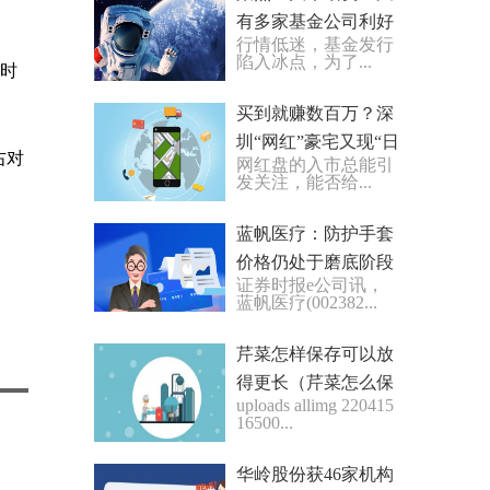
有多家基金公司利好
行情低迷，基金发行
来了
陷入冰点，为了...
格时
买到就赚数百万？深
圳“网红”豪宅又现“日
右对
网红盘的入市总能引
光”？业内这样看…
发关注，能否给...
环球要闻
​蓝帆医疗：防护手套
价格仍处于磨底阶段
证券时报e公司讯，
蓝帆医疗(002382...
芹菜怎样保存可以放
得更长（芹菜怎么保
uploads allimg 220415
存时间长还新鲜 保存
16500...
芹菜要保持充足的水
分...
华岭股份获46家机构