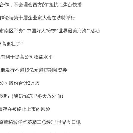
合作，不会理会西方的“担忧”_焦点快播
作论坛第十届企业家大会在沙特举行
南区举办“‘中国好人’守护‘世界最美海湾’”活动
更高更壮了”
值有利于提高公司收益水平
注册发行不超15亿元超短期融资券
公司股份合计2万股
吃吗（酸奶怕冻吗冬天放外面）
股票存在被终止上市的风险
技原董秘转任华菱精工总经理 世界今日讯