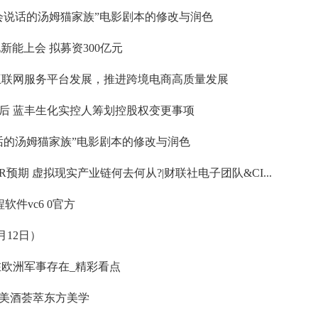
会说话的汤姆猫家族”电影剧本的修改与润色
新能上会 拟募资300亿元
互联网服务平台发展，推进跨境电商高质量发展
后 蓝丰生化实控人筹划控股权变更事项
话的汤姆猫家族”电影剧本的修改与润色
R预期 虚拟现实产业链何去何从?|财联社电子团队&CI...
程软件vc6 0官方
月12日）
在欧洲军事存在_精彩看点
美酒荟萃东方美学