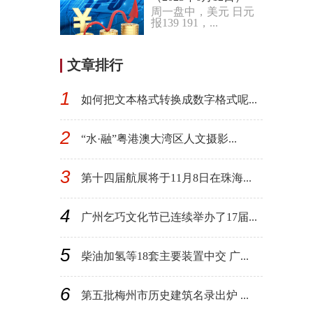
周一盘中，美元 日元
报139 191，...
文章排行
1
如何把文本格式转换成数字格式呢...
2
“水·融”粤港澳大湾区人文摄影...
3
第十四届航展将于11月8日在珠海...
4
广州乞巧文化节已连续举办了17届...
5
柴油加氢等18套主要装置中交 广...
6
第五批梅州市历史建筑名录出炉 ...