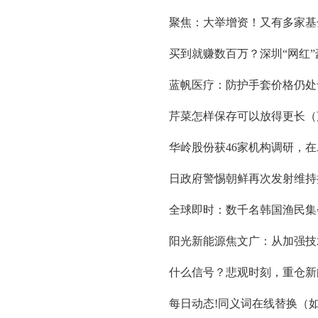
聚焦：大举增资！又有多家基
买到就赚数百万？深圳“网红”
​蓝帆医疗：防护手套价格仍
芹菜怎样保存可以放得更长（芹
华岭股份获46家机构调研，
日政府警惕朝鲜再次发射维持
全球即时：数千名韩国渔民集
阳光新能源焦文广：从加强技术
什么信号？悲观时刻，重仓新
每日动态!同义词在线替换（如