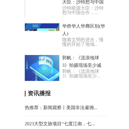
大臣：沙特想与中国
沙特能源大臣：沙特
合作，不会理会西方
想与中国合作，...
的“担忧”
华侨华人华裔区别(华
人)
随着文明的进步，慢
慢的开始了地域...
郭帆：《流浪地球
3》拍摄现场至少减
郭帆：《流浪地球
少一半人 AI将是弯道
3》拍摄现场至少...
超车好莱坞的机会
资讯播报
热推荐：新闻观察丨美国非法雇佣...
2023大型文旅项目“七度江南，七...