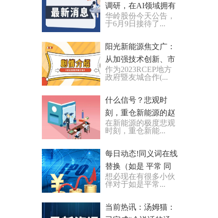
调研，在AI领域拥有
华岭股份今天公告，
一部分量产测试订单
于6月9日接待了...
和第三方测试订单
阳光新能源焦文广：
从加强技术创新、市
作为2023RCEP地方
场开放和产业集聚三
政府暨友城合作(...
方面推动新能源普及
应用-...
什么信号？悲观时
刻，重仓新能源的赵
在新能源的极度悲观
诣恢复申购了！|焦点
时刻，重仓新能...
快看
每日动态!同义词在线
替换（如是 平常 同
想必现在有很多小伙
义词）
伴对于如是平常...
当前热讯：汤姆猫：