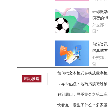
环球微动
窃密的“
外交部：
国”
前沿资讯
的真诚友
外交部：
谊
如何把文本格式转换成数字格
精彩推送
世界今热点：地砖污渍透过釉
解剖屎山，寻觅黄金之第二弹
快看点丨发生了什么？多家基