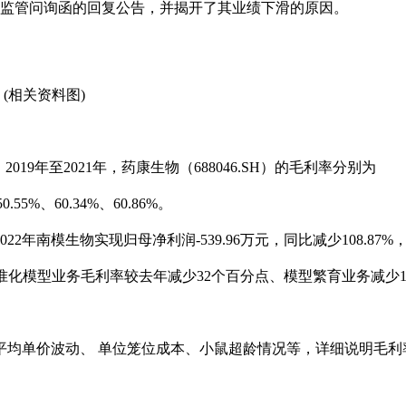
披露监管问询函的回复公告，并揭开了其业绩下滑的原因。
(相关资料图)
19年至2021年，药康生物（688046.SH）的毛利率分别为
55%、60.34%、60.86%。
2年南模生物实现归母净利润-539.96万元，同比减少108.87%
标准化模型业务毛利率较去年减少32个百分点、模型繁育业务减少1
平均单价波动、 单位笼位成本、小鼠超龄情况等，详细说明毛利