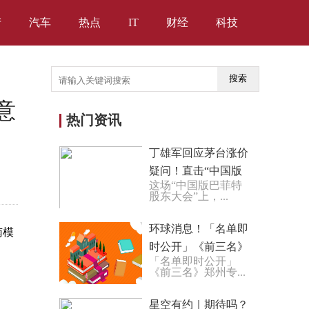
产
汽车
热点
IT
财经
科技
搜索
意
热门资讯
丁雄军回应茅台涨价
疑问！直击“中国版
这场“中国版巴菲特
巴菲特股东大会”
股东大会”上，...
环球消息！「名单即
南模
时公开」《前三名》
「名单即时公开」
郑州专业不孕不育医
《前三名》郑州专...
院 输卵管不孕需要做
哪...
星空有约｜期待吗？