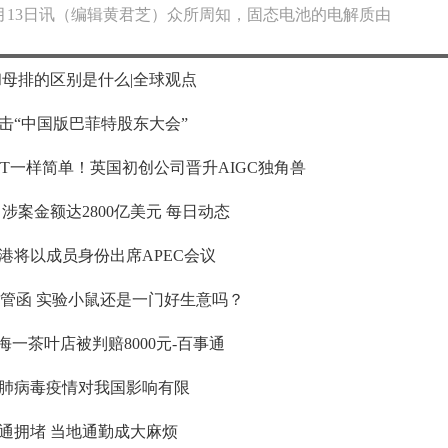
月13日讯（编辑黄君芝）众所周知，固态电池的电解质由
和母排的区别是什么|全球观点
击“中国版巴菲特股东大会”
T一样简单！英国初创公司晋升AIGC独角兽
涉案金额达2800亿美元 每日动态
港将以成员身份出席APEC会议
监管函 实验小鼠还是一门好生意吗？
海一茶叶店被判赔8000元-百事通
肺病毒疫情对我国影响有限
通拥堵 当地通勤成大麻烦