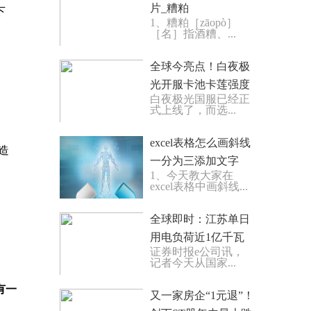
片_糟粕
下
1、糟粕［zāopò］
［名］指酒糟、...
全球今亮点！白夜极
光开服卡池卡莲强度
白夜极光国服已经正
分析，告诉大家卡莲
式上线了，而选...
究竟值不值得抽？
excel表格怎么画斜线
造
一分为三添加文字
1、今天教大家在
_excel表格怎么画斜
excel表格中画斜线...
线|快看点
全球即时：江苏单日
用电负荷近1亿千瓦
证券时报e公司讯，
中电联：电力企业存
记者今天从国家...
煤整体充足
有一
又一家房企“1元退”！