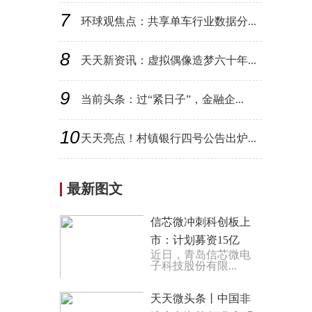
7
环球观焦点：共享单车行业数据分...
8
天天新资讯：虚拟偶像造梦六十年...
9
当前头条：过“紧日子”，金融企...
10
天天亮点！村镇银行四号公告出炉...
最新图文
信芯微冲刺科创板上
市：计划募资15亿
近日，青岛信芯微电
元，海信视像为其控
子科技股份有限...
股股东
天天微头条丨中国非