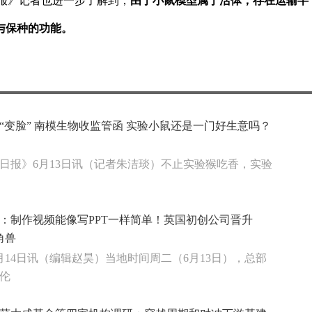
报》记者也进一步了解到，
由于小鼠模型属于活体，存在运输半
与保种的功能。
“变脸” 南模生物收监管函 实验小鼠还是一门好生意吗？
日报》6月13日讯（记者朱洁琰）不止实验猴吃香，实验
：制作视频能像写PPT一样简单！英国初创公司晋升
角兽
月14日讯（编辑赵昊）当地时间周二（6月13日），总部
伦