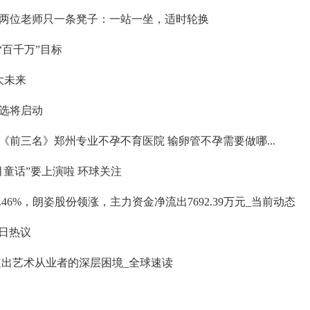
两位老师只一条凳子：一站一坐，适时轮换
“百千万”目标
大未来
遴选将启动
前三名》郑州专业不孕不育医院 输卵管不孕需要做哪...
童话”要上演啦 环球关注
.46%，朗姿股份领涨，主力资金净流出7692.39万元_当前动态
日热议
道出艺术从业者的深层困境_全球速读