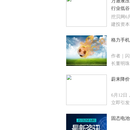
万通液压
行业低谷期
挖贝网6
建投资本
格力手机
作者｜闪
长董明珠
蔚来降价
6月12
立即引发
固态电池