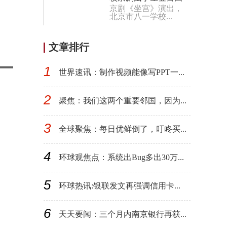
京剧《坐宫》演出，
家大剧院
北京市八一学校...
文章排行
1
世界速讯：制作视频能像写PPT一...
2
聚焦：我们这两个重要邻国，因为...
3
全球聚焦：每日优鲜倒了，叮咚买...
4
环球观焦点：系统出Bug多出30万...
5
环球热讯:银联发文再强调信用卡...
6
天天要闻：三个月内南京银行再获...