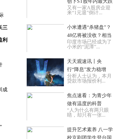
创下ST股年内最大跌
又有一家A股房企迎
幅 每日消息
来“1元退”倒计...
际
小米遭遇“杀猪盘”？
长三
48亿将被没收？相当
盈利
印度市场已经成为了
于去年一半利润…
小米的“泥潭”...
天天观速讯丨央
计
行“降息”发力稳增
分析人士认为，本月
长，房贷利率有望下
贷款市场报价利...
调？
川成
焦点速看：为青少年
做有温度的科普
“人为什么有两只眼
睛，却只有一张...
”
提升艺术素养 八一学
校京剧团学生登台国