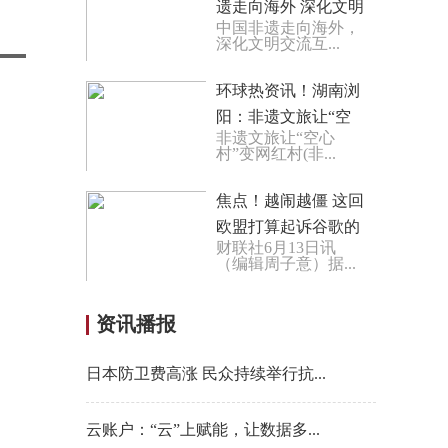
遗走向海外 深化文明
中国非遗走向海外，
交流互鉴
深化文明交流互...
环球热资讯！湖南浏
阳：非遗文旅让“空
非遗文旅让“空心
心村”变网红村
村”变网红村(非...
焦点！越闹越僵 这回
欧盟打算起诉谷歌的
财联社6月13日讯
广告部门？
（编辑周子意）据...
资讯播报
日本防卫费高涨 民众持续举行抗...
云账户：“云”上赋能，让数据多...