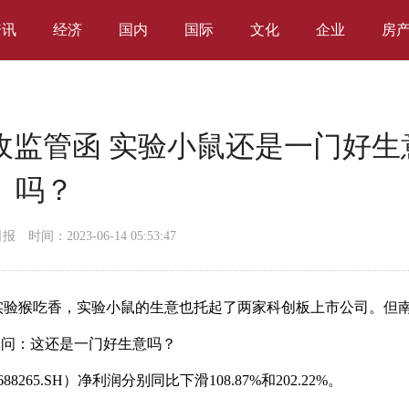
资讯
经济
国内
国际
文化
企业
房
物收监管函 实验小鼠还是一门好生
吗？
日报
时间：2023-06-14 05:53:47
实验猴吃香，实验小鼠的生意也托起了两家科创板上市公司。但
生疑问：这还是一门好生意吗？
265.SH）净利润分别同比下滑108.87%和202.22%。