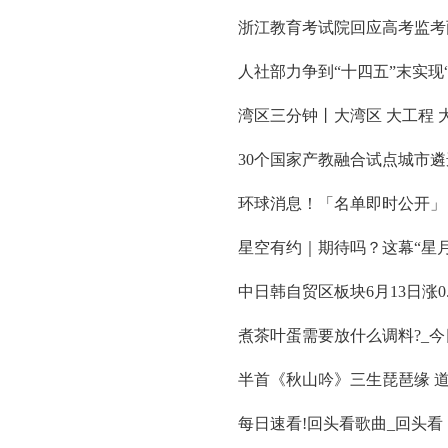
浙江教育考试院回应高考监考
人社部力争到“十四五”末实现
湾区三分钟丨大湾区 大工程 
30个国家产教融合试点城市
环球消息！「名单即时公开」《
星空有约｜期待吗？这幕“星月
中日韩自贸区板块6月13日涨0
煮茶叶蛋需要放什么调料?_今
半首《秋山吟》三生琵琶缘 
每日速看!回头看歌曲_回头看