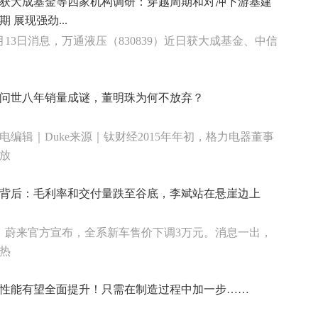
获大成基金等四家机构调研：穿越周期和对冲下游基建
 展现强劲...
月13日消息，万通液压（830839）近日获大成基金、中信
问世八年销量成谜，董明珠为何不放弃？
电编辑｜Duke来源｜钛财经2015年年初，格力电器董事
放
背后：毛利率和交付量跌至谷底，李斌站在悬崖边上
日，蔚来官方宣布，全系新车售价下调3万元。消息一出，
热
性能有望全面提升！只需在制造过程中加一步……