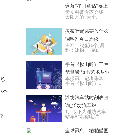
这幕“星月童话”要上
天文科普专家介绍，
演啦 环球关注
太阳系的“大个...
煮茶叶蛋需要放什么
调料?_今日热议
主料：鸡蛋(6个)调
料：冰糖(15克)...
半首《秋山吟》三生
琵琶缘 道出艺术从业
本报讯（记者朱渊）
，综
者的深层困境_全球
半首《秋山吟》...
速读
5个
潍坊汽车站时刻表查
询_潍坊汽车站
1、以下为潍坊汽车
率
站车站名称电话...
全球讯息：糟粕醋图