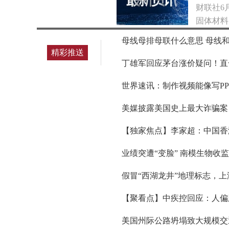
财联社6
固体材料
母线母排母联什么意思 母线
精彩推送
丁雄军回应茅台涨价疑问！直
世界速讯：制作视频能像写PP
美媒披露美国史上最大诈骗案 
【独家焦点】李家超：中国香
业绩突遭“变脸” 南模生物收
假冒“西湖龙井”地理标志，上
【聚看点】中疾控回应：人偏
美国州际公路坍塌致大规模交