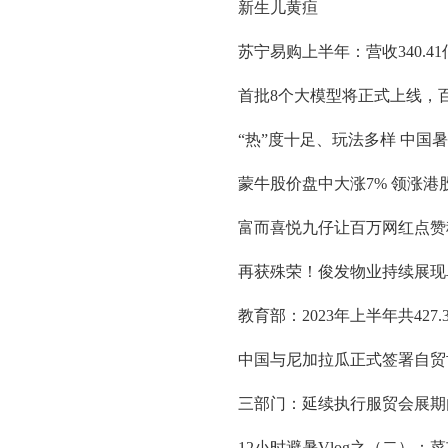
新生儿黄疸
苏宁易购上半年：营收340.41
首批8个大模型将正式上线，百度文
“热”度十足、玩法多样 中国
蒙牛股价盘中大涨7% 领涨港
富而喜悦九仔让百万网红点赞
再获殊荣！俊发物业持续展现
教育部：2023年上半年共42
中国与尼加拉瓜正式签署自贸
三部门：延续执行服贸会展期
12小时避暑Vlog之（二）：