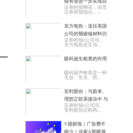
链有望进一步实现自
证券时报网讯，东莞
主可控 核电项目成本
证券研报指出，...
有望迎来优化
东方电热：送往美国
公司的预镀镍材料仍
证券时报e公司讯，
处于验证过程中
东方电热在互动...
眼科超生检查的作用
眼科超声检查是一种
无创、安全、快...
安利股份：与蔚来、
理想正联系接洽中 与
证券时报e公司讯，
小鹏合作稳定有序
安利股份在机构...
V观财报｜广告费不
能少！这家A股啤酒