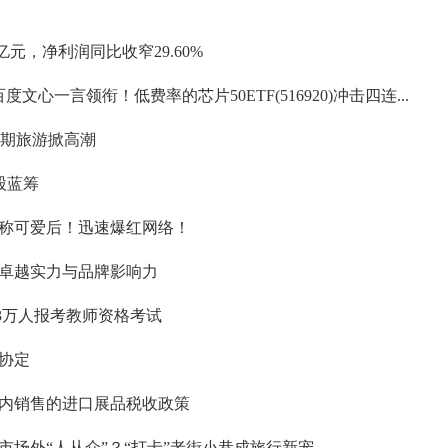
亿元，净利润同比收窄29.60%
心一言领衔！低费率的芯片50ETF(516920)冲击四连...
暑期旅游掀高潮
股蓝筹
称可爱后！迅速爆红网络！
卓越实力与品牌影响力
7.3万人报考教师资格考试
协定
内销售的进口展品税收政策
菜市场外“人从众”？“打卡”老街小巷成旅行新宠