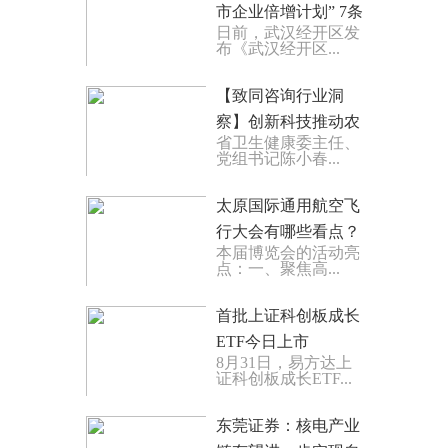
市企业倍增计划” 7条
日前，武汉经开区发
硬核举措助企上市
布《武汉经开区...
​【致同咨询行业洞
察】创新科技推动农
省卫生健康委主任、
业与食品行业转型发
党组书记陈小春...
展
太原国际通用航空飞
行大会有哪些看点？
本届博览会的活动亮
点：一、聚焦高...
首批上证科创板成长
ETF今日上市
8月31日，易方达上
证科创板成长ETF...
东莞证券：核电产业