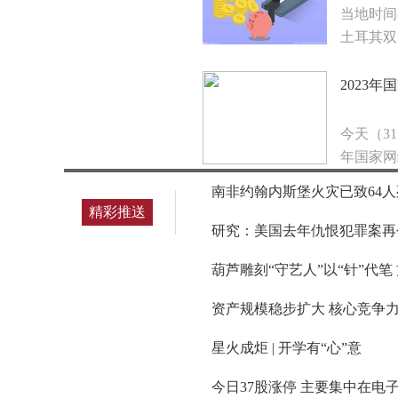
当地时间
土耳其双
2023
今天（3
年国家网
南非约翰内斯堡火灾已致64人
精彩推送
研究：美国去年仇恨犯罪案再
葫芦雕刻“守艺人”以“针”代
资产规模稳步扩大 核心竞争力进
星火成炬 | 开学有“心”意
今日37股涨停 主要集中在电