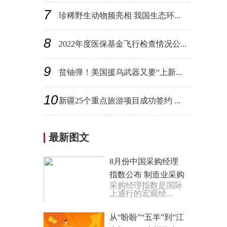
7
珍稀野生动物频亮相 我国生态环...
8
2022年度医保基金飞行检查情况公...
9
贫铀弹！美国援乌武器又要“上新...
10
新疆25个重点旅游项目成功签约 ...
最新图文
8月份中国采购经理
指数公布 制造业采购
采购经理指数是国际
经理指数连续三个月
上通行的宏观经...
上升
从“盼盼”“五羊”到“江