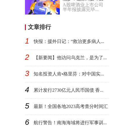
A股啤酒业上市公司
公司，4倍+！
半年报披露完毕...
文章排行
1
快报：援外日记：“救治更多病人...
2
【新要闻】他访问乌克兰，是为了...
3
知名投资人肯•格里芬：对中国实...
4
累计发行2730亿元人民币国债 香...
5
最新！全国各地2023高考查分时间汇
总
6
航行警告！南海海域将进行军事训...