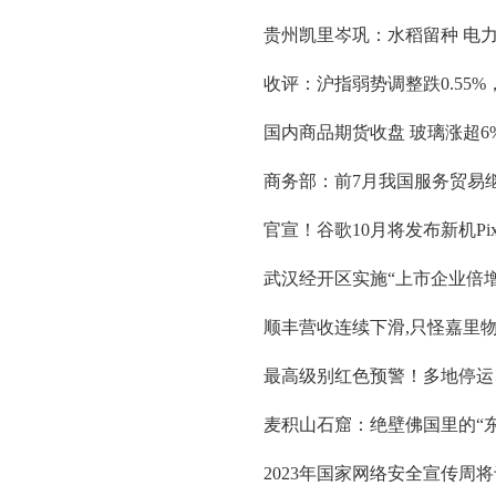
贵州凯里岑巩：水稻留种 电
收评：沪指弱势调整跌0.55
国内商品期货收盘 玻璃涨超6
商务部：前7月我国服务贸易
官宣！谷歌10月将发布新机Pixel
武汉经开区实施“上市企业倍增
顺丰营收连续下滑,只怪嘉里
最高级别红色预警！多地停运
麦积山石窟：绝壁佛国里的“东
2023年国家网络安全宣传周将