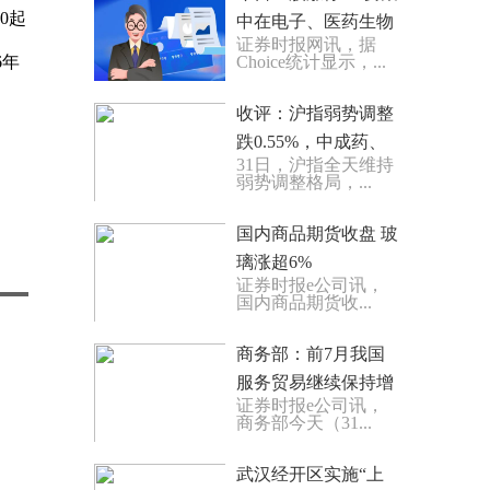
0起
中在电子、医药生物
证券时报网讯，据
等行业
6年
Choice统计显示，...
收评：沪指弱势调整
跌0.55%，中成药、
31日，沪指全天维持
半导体等板块走强，
弱势调整格局，...
水产品概念午后拉升
国内商品期货收盘 玻
璃涨超6%
证券时报e公司讯，
国内商品期货收...
商务部：前7月我国
服务贸易继续保持增
证券时报e公司讯，
长态势
商务部今天（31...
武汉经开区实施“上