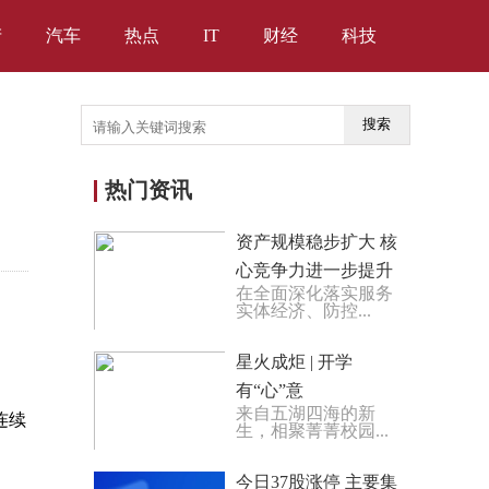
产
汽车
热点
IT
财经
科技
搜索
热门资讯
资产规模稳步扩大 核
心竞争力进一步提升
在全面深化落实服务
哈尔滨银行2023年上
实体经济、防控...
半年净利润同比增长
19.1%
星火成炬 | 开学
有“心”意
来自五湖四海的新
连续
生，相聚菁菁校园...
今日37股涨停 主要集