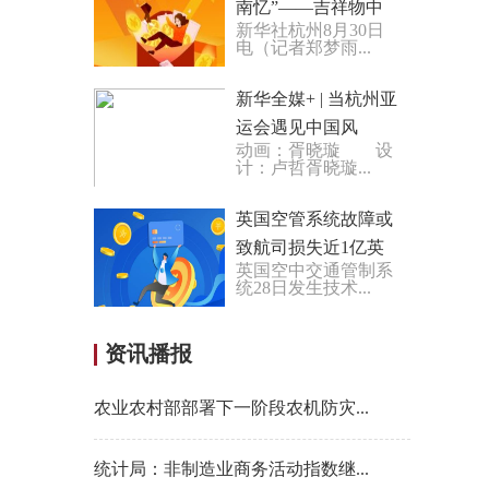
南忆”——吉祥物中
新华社杭州8月30日
的亚运记忆
电（记者郑梦雨...
新华全媒+ | 当杭州亚
运会遇见中国风
动画：胥晓璇 设
计：卢哲胥晓璇...
英国空管系统故障或
致航司损失近1亿英
英国空中交通管制系
镑
统28日发生技术...
资讯播报
农业农村部部署下一阶段农机防灾...
统计局：非制造业商务活动指数继...